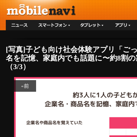
[写真]子ども向け社会体験アプリ「ご
名を記憶、家庭内でも話題に〜約8割
（3/3）
«前