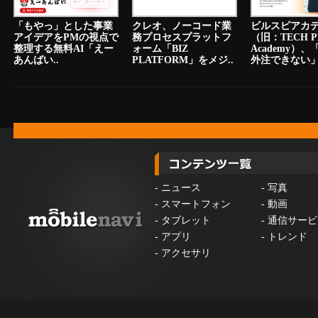
「もやっ」とした事業
クレオ、ノーコード業
ビルスピアカ
アイデアをPMの視点で
務プロセスプラットフ
（旧：TECH P
整理する無料AI「えー
ォーム「BIZ
Academy）
あんばい..
PLATFORM」をメジ..
外注できない」.
-
ニュース
-
写真
-
スマートフォン
-
動画
-
タブレット
-
通信サービ
-
アプリ
-
トレンド
-
アクセサリ