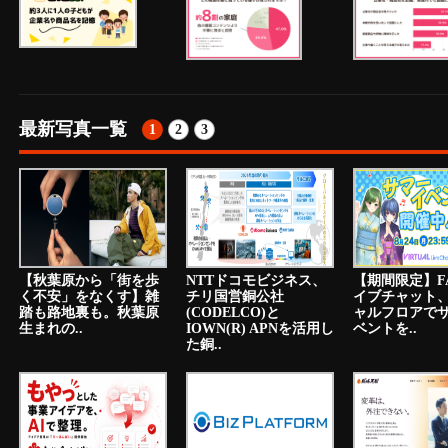
最新写真一覧
1
2
3
【秋葉原から「街を歩
NTTドコモビジネス、
【期間限定】F
く不安」をなくす】雑
チリ国営銅公社
イブチャット
踏も路地裏も。秋葉原
(CODELCO)と
ャルフロアで
生まれの..
IOWN(R) APNを活用し
ベントを..
た銅..