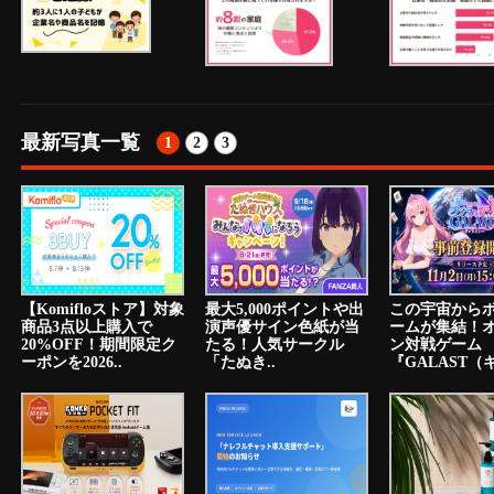
最新写真一覧
1
2
3
【Komifloストア】対象
最大5,000ポイントや出
この宇宙から
商品3点以上購入で
演声優サイン色紙が当
ームが集結！
20%OFF！期間限定ク
たる！人気サークル
ン対戦ゲーム
ーポンを2026..
「たぬき..
『GALAST（ギ