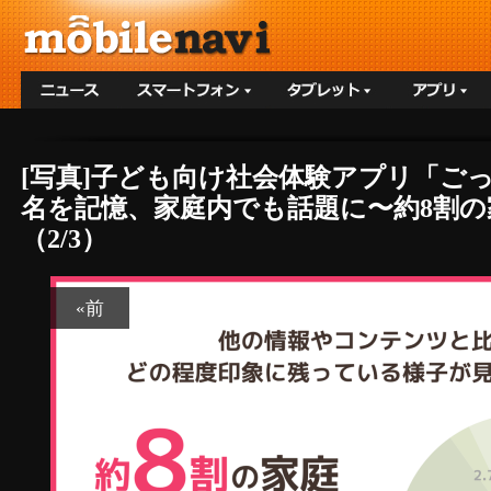
[写真]子ども向け社会体験アプリ「ご
名を記憶、家庭内でも話題に〜約8割
（2/3）
«前