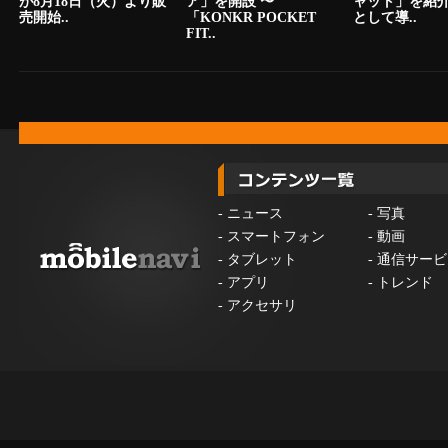
が8月18日（火）より販
ア」を開設 〜
ャット」を紹
売開始..
「KONKR POCKET
として導..
FIT..
-
ニュース
-
写真
-
スマートフォン
-
動画
-
タブレット
-
通信サービ
-
アプリ
-
トレンド
-
アクセサリ