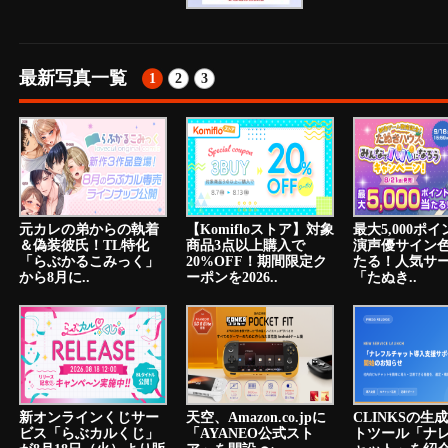
最新写真一覧
1
2
3
元カレの弟からの執着
【Komifloストア】対象
最大5,000ポ
＆偽装彼氏！TL特化
商品3点以上購入で
演声優サイン
「らぶかるこみっく」
20%OFF！期間限定ク
たる！人気サ
から8月に..
ーポンを2026..
「たぬき..
新オンラインくじサー
天空、Amazon.co.jpに
CLINKSの生
ビス「らぶカルくじ」
「AYANEO公式スト
トツール「ナ