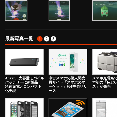
最新写真一覧
1
2
3
Anker、大容量モバイル
中古スマホの個人間売
スマホ充電も
バッテリーに新製品
買サイト「スマホのマ
本初の「IoT
急速充電とコンパクト
ーケット」9月中旬リリ
ス」が発売
化実現
ース