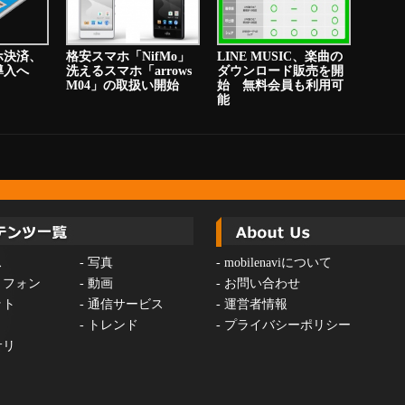
ホ決済、
格安スマホ「NifMo」
LINE MUSIC、楽曲の
り導入へ
洗えるスマホ「arrows
ダウンロード販売を開
M04」の取扱い開始
始 無料会員も利用可
能
ス
-
写真
-
mobilenaviについて
トフォン
-
動画
-
お問い合わせ
ット
-
通信サービス
-
運営者情報
-
トレンド
-
プライバシーポリシー
サリ