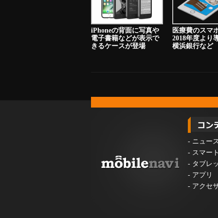
iPhoneの背面に写真や
医療費のスマ
電子書籍などが表示で
2018年度よ
きるケースが登場
横浜銀行など
-
ニュー
-
スマー
-
タブレ
-
アプリ
-
アクセ