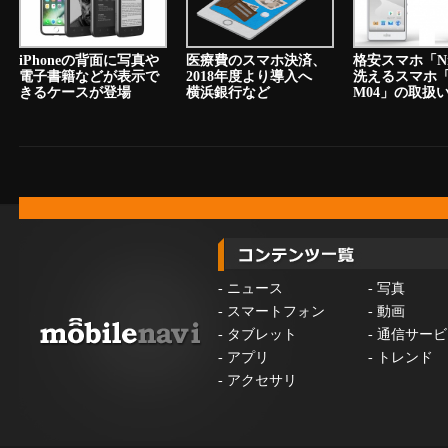
iPhoneの背面に写真や
医療費のスマホ決済、
格安スマホ「N
電子書籍などが表示で
2018年度より導入へ
洗えるスマホ「a
きるケースが登場
横浜銀行など
M04」の取扱
-
ニュース
-
写真
-
スマートフォン
-
動画
-
タブレット
-
通信サービ
-
アプリ
-
トレンド
-
アクセサリ