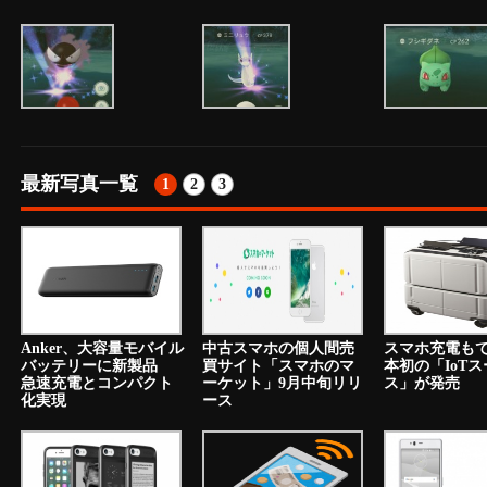
最新写真一覧
1
2
3
Anker、大容量モバイル
中古スマホの個人間売
スマホ充電も
バッテリーに新製品
買サイト「スマホのマ
本初の「IoT
急速充電とコンパクト
ーケット」9月中旬リリ
ス」が発売
化実現
ース