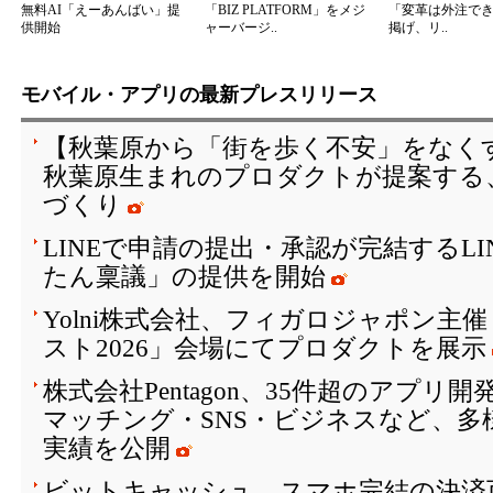
無料AI「えーあんばい」提
「BIZ PLATFORM」をメジ
「変革は外注で
供開始
ャーバージ..
掲げ、リ..
モバイル・アプリの最新プレスリリース
【秋葉原から「街を歩く不安」をなく
秋葉原生まれのプロダクトが提案する
づくり
LINEで申請の提出・承認が完結するL
たん稟議」の提供を開始
Yolni株式会社、フィガロジャポン主
スト2026」会場にてプロダクトを展示
株式会社Pentagon、35件超のアプリ
マッチング・SNS・ビジネスなど、多
実績を公開
ビットキャッシュ、スマホ完結の決済