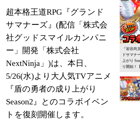
​​超本格王道RPG『グランド
サマナーズ』(配信「株式会
社グッドスマイルカンパニ
ー」開発「株式会社
『岩谷尚
ドサマナ
上がり Se
NextNinja」)は、本日、
り開始！
5/26(水)より大人気TVアニメ
『盾の勇者の成り上がり
Season2』とのコラボイベン
トを復刻開催します。