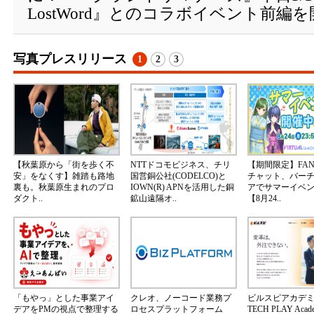
LostWord』とのコラボイベント前編
写真プレスリリース
1
2
3
【秋葉原から「街を歩く不
NTTドコモビジネス、チリ
【期間限定】FA
安」をなくす】雑踏も路地
国営銅公社(CODELCO)と
チャット、バー
裏も。秋葉原生まれのプロ
IOWN(R) APNを活用した銅
アでサマーイベ
ダクト..
鉱山遠隔オ..
【8月24..
「もやっ」とした事業アイ
クレオ、ノーコード業務プ
ビルスピアカデ
デアをPMの視点で整理する
ロセスプラットフォーム
TECH PLAY Aca