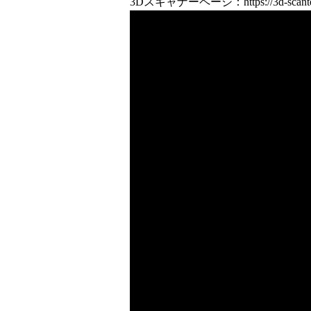
3Dスキャナーページ：
https://3d-scant