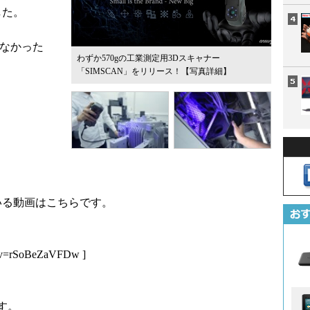
した。
はなかった
わずか570gの工業測定用3Dスキャナー
「SIMSCAN」をリリース！
【写真詳細】
ている動画はこちらです。
h?v=rSoBeZaVFDw
]
す。