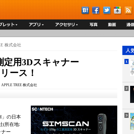
REE 株式会社
業測定用3Dスキャナー
リリース！
：
APPLE TREE 株式会社
CH」の日本
社(所在地:
ャナー