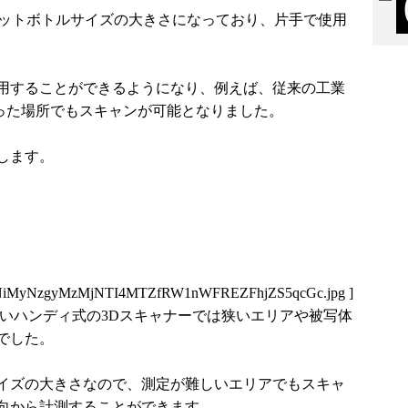
0mmペットボトルサイズの大きさになっており、片手で使用
用することができるようになり、例えば、従来の工業
った場所でもスキャンが可能となりました。
します。
xNiMyNzgyMzMjNTI4MTZfRW1nWFREZFhjZS5qcGc.jpg
]
きいハンディ式の3Dスキャナーでは狭いエリアや被写体
でした。
イズの大きさなので、測定が難しいエリアでもスキャ
向から計測することができます。