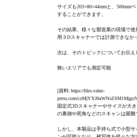
サイズも203×80×44mmと、50
することができます。
その結果、様々な製造業の現場で使
用３Dスキャナーでは計測できなか
次は、そのトピックについてお伝え
狭いエリアでも測定可能
[資料:
https://files.value-
press.com/czMjYXJ0aWNsZSM1Mjg
固定式3Dスキャナーやサイズが大
の裏側や死角などのスキャンは困難
しかし、本製品は手持ち式で小型サ
ンが可能となり、被写体を様々な方