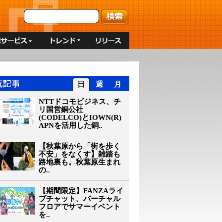
日
週
月
NTTドコモビジネス、チ
リ国営銅公社
(CODELCO)とIOWN(R)
APNを活用した銅..
【秋葉原から「街を歩く
不安」をなくす】雑踏も
路地裏も。秋葉原生まれ
の..
【期間限定】FANZAライ
ブチャット、バーチャル
フロアでサマーイベント
を..