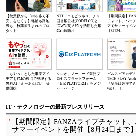
【秋葉原から「街を歩く不
NTTドコモビジネス、チリ
【期間限定】FA
安」をなくす】雑踏も路地
国営銅公社(CODELCO)と
チャット、バー
裏も。秋葉原生まれのプロ
IOWN(R) APNを活用した銅
アでサマーイベ
ダクト..
鉱山遠隔オ..
【8月24..
「もやっ」とした事業アイ
クレオ、ノーコード業務プ
ビルスピアカデ
デアをPMの視点で整理する
ロセスプラットフォーム
TECH PLAY Aca
無料AI「えーあんばい」提
「BIZ PLATFORM」をメジ
「変革は外注で
供開始
ャーバージ..
掲げ、リ..
IT・テクノロジーの最新プレスリリース
【期間限定】FANZAライブチャット
サマーイベントを開催【8月24日まで