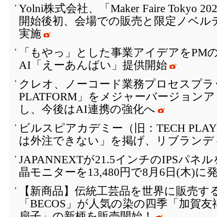
Yolni株式会社、「Maker Faire Toky
開始後初、会場での販売と限定ノベル
実施
「もやっ」とした事業アイデアをPM
AI「えーあんばい」提供開始
クレオ、ノーコード業務プロセスプラッ
PLATFORM」をメジャーバージョン
し、今後はAI連携の強化へ
ビルスピアカデミー（旧：TECH PLAY 
は外注できない」を掲げ、リブランデ
JAPANNEXTが21.5インチのIPSパ
晶モニターを13,480円で8月6日(木)に
【新商品】伝統工芸品を世界に販売する
「BECOS」が人気の染の四季「加賀
扇子」の新柄を販売開始！