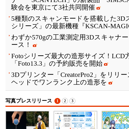
験会を東京にて3社共同開催
5種類のスキャンモードを搭載した3Dス
シリーズ」の最新機種『KSCAN-MAG
わずか570gの工業測定用3Dスキャナー
ース！
Fotoシリーズ最大の造形サイズ！LCD
「Foto13.3」の予約販売を開始
3Dプリンター「CreatorPro2」を
ヘッドでワンランク上の造形を
写真プレスリリース
1
2
3