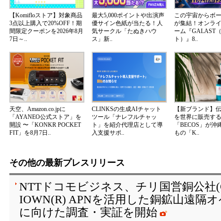
【Komifloストア】対象商品
最大5,000ポイントや出演声
この宇宙からボ
3点以上購入で20%OFF！期
優サイン色紙が当たる！人
が集結！オンラ
間限定クーポンを2026年8月
気サークル「たぬきハウ
ーム『GALAST
7日～..
ス」新..
ト）』8..
天空、Amazon.co.jpに
CLINKSの生成AIチャット
【新ブランド】
「AYANEO公式ストア」を
ツール「ナレフルチャッ
を世界に販売する
開設 〜「KONKR POCKET
ト」を紹介代理店として導
「BECOS」が沖
FIT」を8月7日..
入支援サポ..
もの「K..
その他の最新プレスリリース
NTTドコモビジネス、チリ国営銅公社(C
IOWN(R) APNを活用した銅鉱山遠
に向けた調査・実証を開始