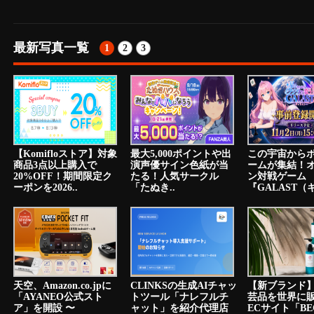
最新写真一覧
1
2
3
【Komifloストア】対象
最大5,000ポイントや出
この宇宙から
商品3点以上購入で
演声優サイン色紙が当
ームが集結！
20%OFF！期間限定ク
たる！人気サークル
ン対戦ゲーム
ーポンを2026..
「たぬき..
『GALAST（ギ
天空、Amazon.co.jpに
CLINKSの生成AIチャッ
【新ブランド
「AYANEO公式スト
トツール「ナレフルチ
芸品を世界に
ア」を開設 〜
ャット」を紹介代理店
ECサイト「BE