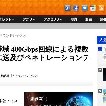
イランドシックス
 400Gbps回線による複数
像伝送及びペネトレーションテ
：
株式会社アイランドシックス
d. （本社：イス