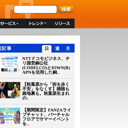
日
週
月
NTTドコモビジネス、チ
リ国営銅公社
(CODELCO)とIOWN(R)
APNを活用した銅..
【秋葉原から「街を歩く
不安」をなくす】雑踏も
路地裏も。秋葉原生まれ
の..
【期間限定】FANZAライ
ブチャット、バーチャル
フロアでサマーイベント
を..