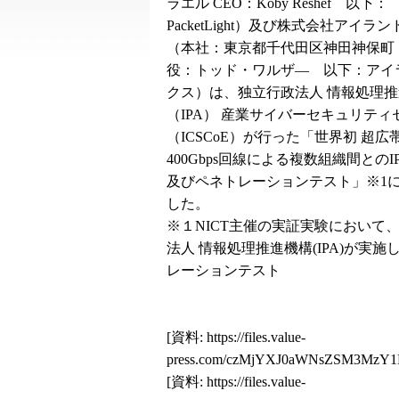
ラエル CEO：Koby Reshef 以下：
PacketLight）及び株式会社アイラ
（本社：東京都千代田区神田神保町
役：トッド・ワルザ― 以下：アイ
クス）は、独立行政法人 情報処理
（IPA） 産業サイバーセキュリティ
（ICSCoE）が行った「世界初 超広
400Gbps回線による複数組織間との
及びペネトレーションテスト」※1
した。
※１NICT主催の実証実験において
法人 情報処理推進機構(IPA)が実施
レーションテスト
[資料:
https://files.value-
press.com/czMjYXJ0aWNsZSM3MzY
[資料:
https://files.value-