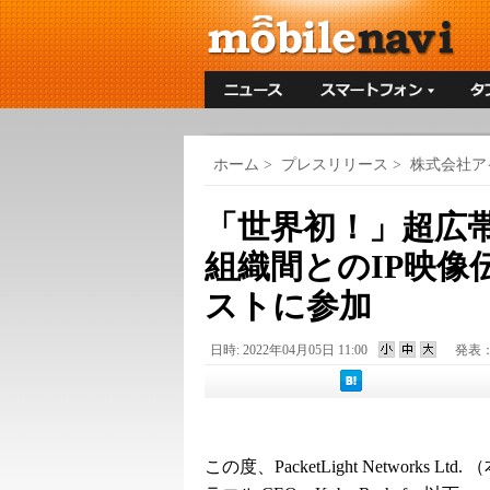
ホーム
>
プレスリリース
>
株式会社ア
「世界初！」超広帯域
組織間とのIP映
ストに参加
日時: 2022年04月05日 11:00
発表
この度、PacketLight Networks Lt