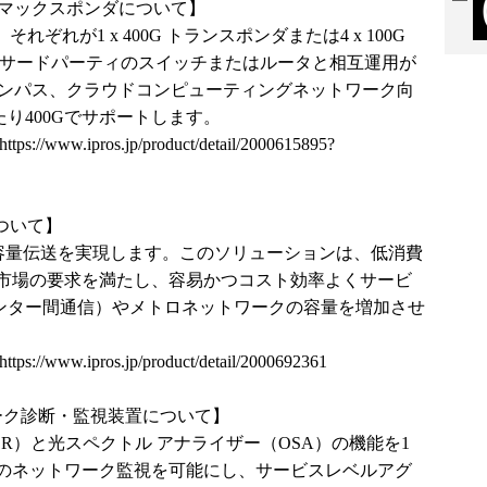
ポンダ/マックスポンダについて】
それぞれが1 x 400G トランスポンダまたは4 x 100G
、サードパーティのスイッチまたはルータと相互運用が
、キャンパス、クラウドコンピューティングネットワーク向
り400Gでサポートします。
https://www.ipros.jp/product/detail/2000615895?
について】
Gの大容量伝送を実現します。このソリューションは、低消費
市場の要求を満たし、容易かつコスト効率よくサービ
センター間通信）やメトロネットワークの容量を増加させ
https://www.ipros.jp/product/detail/2000692361
トワーク診断・監視装置について】
TDR）と光スペクトル アナライザー（OSA）の機能を1
のネットワーク監視を可能にし、サービスレベルアグ