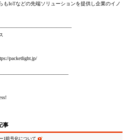
らもIoTなどの先端ソリューションを提供し企業のイノ
―――――――――――――――
ス
tps://packetlight.jp/
――――――――――――――
ess!
記事
ー1暗号化について