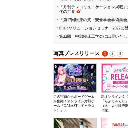
『月刊テレコミュニケーション掲載』
化の世界
「第17回医療の質・安全学会学術集
iFieldソリューションセミナー2022
第22回 中部臨床工学会に出展いたし
写真プレスリリース
1
2
3
この宇宙からボードゲーム
新オンラインく
が集結！オンライン対戦ゲ
「らぶカルくじ」
ーム『GALAST（ギャラス
（火）より販売
ト）』8..
作家..