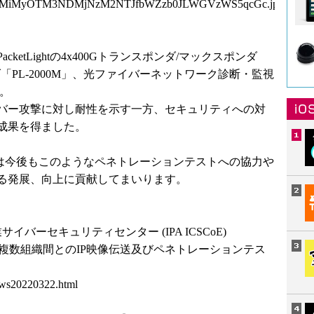
Y1MiMyOTM3NDMjNzM2NTJfbWZzb0JLWGVzWS5qcGc.jpg
etLightの4x400Gトランスポンダ/マックスポンダ
ンダ「PL-2000M」、光ファイバーネットワーク診断・監視
た。
バー攻撃に対し耐性を示す一方、セキュリティへの対
成果を得ました。
シックスは今後もこのようなペネトレーションテストへの協力や
る発展、向上に貢献してまいります。
バーセキュリティセンター (IPA ICSCoE)
による複数組織間とのIP映像伝送及びペネトレーションテス
news20220322.html