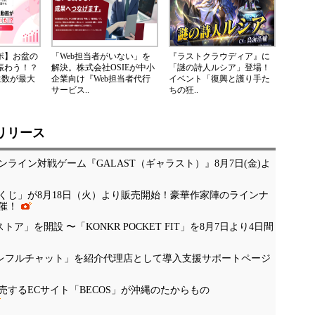
レポ】お盆の
「Web担当者がいない」を
『ラストクラウディア』に
が賑わう！？
解決。株式会社OSIEが中小
「謎の詩人ルシア」登場！
生数が最大
企業向け『Web担当者代行
イベント「復興と護り手た
サービス..
ちの狂..
リリース
ライン対戦ゲーム『GALAST（ギャラスト）』8月7日(金)よ
くじ」が8月18日（火）より販売開始！豪華作家陣のラインナ
催！
公式ストア」を開設 〜「KONKR POCKET FIT」を8月7日より4日間
「ナレフルチャット」を紹介代理店として導入支援サポートページ
するECサイト「BECOS」が沖縄のたからもの