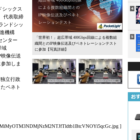
ンドシックス
 代表取締
ランドシッ
推進機構
「世界初！」超広帯域 400Gbps回線による複数組
センター
織間とのIP映像伝送及びペネトレーションテスト
帯域
に参加
【写真詳細】
IP映像伝送
に参加しま
、独立行政
したペネト
1MiMyOTM3NDMjNzM2NTJfTldtb1BtcVNOYi5qcGc.jpg
]