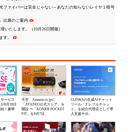
光ファイバーは安全じゃない～あなたの知らないレイヤ１暗号
会」出展のご案内
に登壇いたします。（10月26日開催）
ます。
じサービス
天空、Amazon.co.jpに
CLINKSの生成AIチャット
が8月18日
「AYANEO公式ストア」を
ツール「ナレフルチャッ
開始！豪華
開設 〜「KONKR POCKET
ト」を紹介代理店として導
FIT」を8月7日..
入支援サポ..