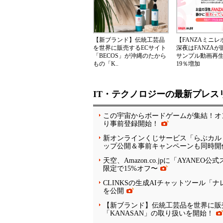
【新ブランド】伝統工芸品
【FANZAミニ
を世界に販売するECサイト
深夜はFANZA
「BECOS」が沖縄のたから
サンプル動画再
もの「K..
19％増加
IT・テクノロジーの最新プレス
この宇宙からボードゲームが集結！オン
り事前登録開始！
新オンラインくじサービス「らぶカル
ップ公開＆事前キャンペーンも同時開
天空、Amazon.co.jpに「AYANEO
限定で15%オフ〜
CLINKSの生成AIチャットツール
を公開
【新ブランド】伝統工芸品を世界に販売
「KANASAN」の取り扱いを開始！