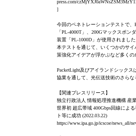
press.com/czMjYXJ0aWNsZSM3Mz
]
今回のペネトレーションテストで、Pack
「PL-4000T」、200Gマックスポ
装置「PL-1000D」が使用されまし
本テストを通じて、いくつかのサイ
策強化アイデアが浮かぶなど多くの
PacketLight及びアイランド
協業を通して、光伝送技術のさらな
【関連プレスリリース】
独立行政法人 情報処理推進機構 産業サイ
世界初 超広帯域 400Gbps回線
ト等に成功 (2022.03.22)
https://www.ipa.go.jp/icscoe/news_all/