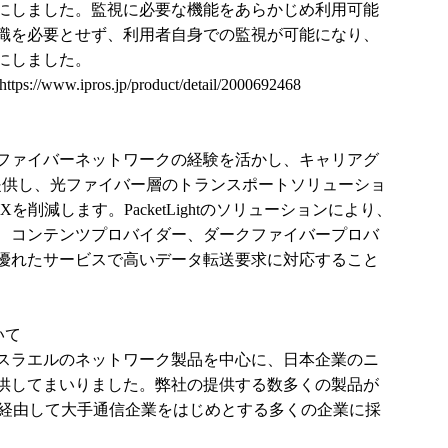
にしました。監視に必要な機能をあらかじめ利用可能
識を必要とせず、利用者自身での監視が可能になり、
にしました。
https://www.ipros.jp/product/detail/2000692468
わたる光ファイバーネットワークの経験を活かし、キャリアグ
を提供し、光ファイバー層のトランスポートソリューショ
Xを削減します。PacketLightのソリューションにより、
、コンテンツプロバイダー、ダークファイバープロバ
優れたサービスで高いデータ転送要求に対応すること
いて
大国イスラエルのネットワーク製品を中心に、日本企業のニ
供してまいりました。弊社の提供する数多くの製品が
を経由して大手通信企業をはじめとする多くの企業に採