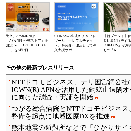
天空、Amazon.co.jpに
CLINKSの生成AIチャット
【新ブランド】
「AYANEO公式ストア」を
ツール「ナレフルチャッ
を世界に販売する
開設 〜「KONKR POCKET
ト」を紹介代理店として導
「BECOS」が沖
FIT」を8月7日..
入支援サポ..
もの「K..
その他の最新プレスリリース
NTTドコモビジネス、チリ国営銅公社(C
IOWN(R) APNを活用した銅鉱山遠
に向けた調査・実証を開始
つがる総合病院とNTTドコモビジネス
整備を起点に地域医療DXを推進
熊本地震の避難所などで「ひかりサイ