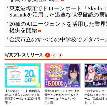
東京港埠頭でドローンポート「Skydio Doc
Starlinkを活用した迅速な状況確認の
20種のAIエージェントを活用した業
提供を開始
金沢市立のすべての中学校でメタバー
写真プレスリリース
1
2
3
【Komifloストア】対象商品
最大5,000ポイントや出演声
この宇宙からボ
3点以上購入で20%OFF！期
優サイン色紙が当たる！人
が集結！オンラ
間限定クーポンを2026年8月
気サークル「たぬきハウ
ーム『GALAST
7日～..
ス」新..
ト）』8..