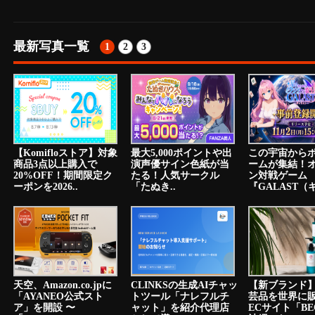
最新写真一覧
1
2
3
【Komifloストア】対象
最大5,000ポイントや出
この宇宙から
商品3点以上購入で
演声優サイン色紙が当
ームが集結！
20%OFF！期間限定ク
たる！人気サークル
ン対戦ゲーム
ーポンを2026..
「たぬき..
『GALAST（ギ
天空、Amazon.co.jpに
CLINKSの生成AIチャッ
【新ブランド
「AYANEO公式スト
トツール「ナレフルチ
芸品を世界に
ア」を開設 〜
ャット」を紹介代理店
ECサイト「BE