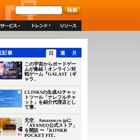
日
週
月
この宇宙からボードゲー
ムが集結！オンライン対
戦ゲーム『GALAST（ギ
ャラ..
CLINKSの生成AIチャッ
トツール「ナレフルチャ
ット」を紹介代理店とし
て導..
天空、Amazon.co.jpに
「AYANEO公式ストア」
を開設 〜「KONKR
POCKET FIT..