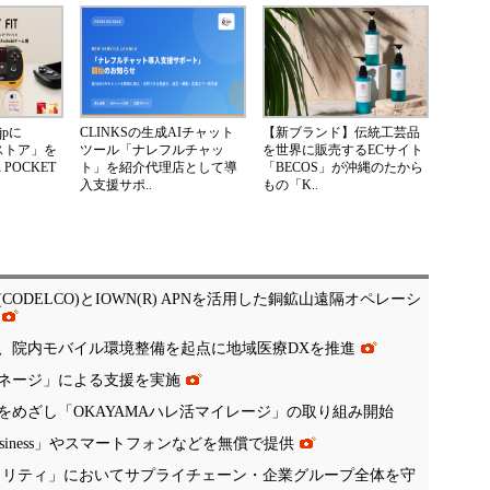
jpに
CLINKSの生成AIチャット
【新ブランド】伝統工芸品
ストア」を
ツール「ナレフルチャッ
を世界に販売するECサイト
POCKET
ト」を紹介代理店として導
「BECOS」が沖縄のたから
入支援サポ..
もの「K..
ODELCO)とIOWN(R) APNを活用した銅鉱山遠隔オペレーシ
ス、院内モバイル環境整備を起点に地域医療DXを推進
ネージ」による支援を実施
めざし「OKAYAMAハレ活マイレージ」の取り組み開始
Business」やスマートフォンなどを無償で提供
R) WANセキュリティ」においてサプライチェーン・企業グループ全体を守