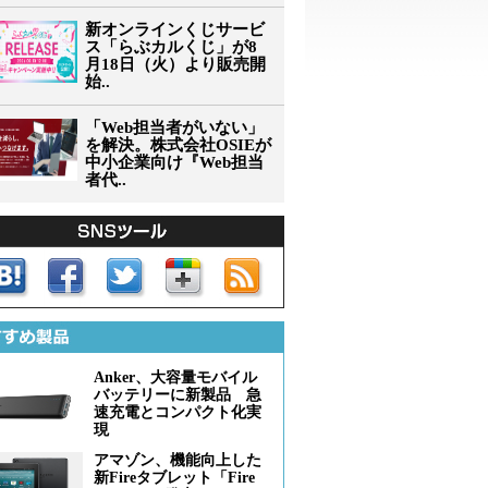
新オンラインくじサービ
ス「らぶカルくじ」が8
月18日（火）より販売開
始..
「Web担当者がいない」
を解決。株式会社OSIEが
中小企業向け『Web担当
者代..
Anker、大容量モバイル
バッテリーに新製品 急
速充電とコンパクト化実
現
アマゾン、機能向上した
新Fireタブレット「Fire