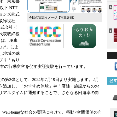
社：東京都
下 NTT
ョンズ株式
今回の実証イメージ
【写真詳細】
取締役社
株式会社ビ
代表取締役
は、JR東
ム*」によ
し地域の魅
プリ「もり
光客の行動変容を促す実証実験を行っています。
の第2弾として、2024年7月19日より実施します。2月
を追加し、「おすすめ体験」や「店舗・施設からのお
リアルタイムに通知することで、さらなる回遊率の向
Well-beingな社会の実現に向けて、移動×空間価値の向