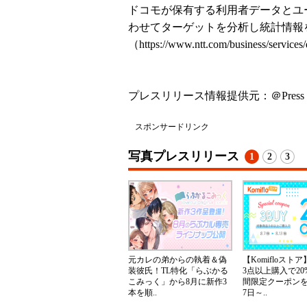
ドコモが保有する利用者データとユ
わせてターゲットを分析し統計情報
（
https://www.ntt.com/business/service
プレスリリース情報提供元：
＠Press
スポンサードリンク
写真プレスリリース
1
2
3
元カレの弟からの執着＆偽
【Komifloスト
装彼氏！TL特化「らぶかる
3点以上購入で20
こみっく」から8月に新作3
間限定クーポンを2
本を順..
7日～..