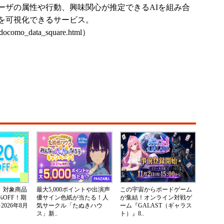
ーザの属性や行動、興味関心が推定できるAIを組み合
を可視化できるサービス。
s/docomo_data_square.html
）
ア】対象商品
最大5,000ポイントや出演声
この宇宙からボードゲーム
%OFF！期
優サイン色紙が当たる！人
が集結！オンライン対戦ゲ
026年8月
気サークル「たぬきハウ
ーム『GALAST（ギャラス
ス」新..
ト）』8..