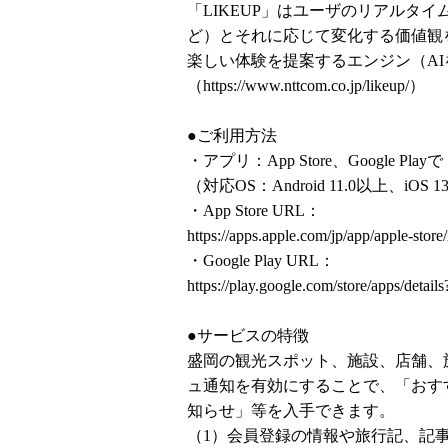
「LIKEUP」はユーザのリアルタ
ど）とそれに応じて変化する価値観
楽しい体験を提案するエンジン（A
（
https://www.nttcom.co.jp/likeup/
）
●ご利用方法
・アプリ：App Store、Google 
（対応OS：Android 11.0以上、iOS 
・App Store URL：
https://apps.apple.com/jp/app/apple-st
・Google Play URL：
https://play.google.com/store/apps/detail
●サービスの特徴
盛岡の観光スポット、施設、店舗、
ュ通知を有効にすることで、「おす
知らせ」等を入手できます。
（1）会員登録の情報や旅行記、記