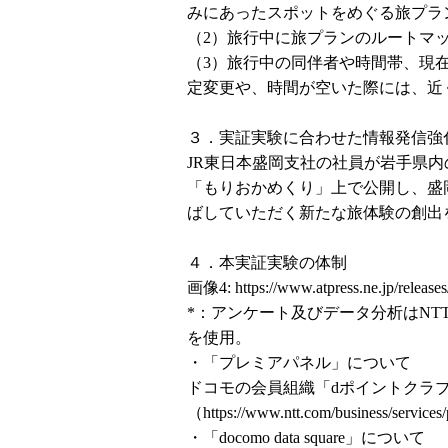
みにあったスポットをめぐる旅プラ
（2）旅行中に旅プランのルートマ
（3）旅行中の同伴者や時間帯、現
定変更や、時間が空いた際には、近
３．実証実験に合わせた情報発信強
JR東日本盛岡支社の社員が岩手県
「もりおかめくり」上で公開し、盛
ばしていただく新たな旅体験の創出
４．本実証実験の体制
画像4:
https://www.atpress.ne.jp/relea
*：アンケート及びデータ分析はNTTコムの
を使用。
・「プレミアパネル」について
ドコモの会員組織「dポイントクラ
（
https://www.ntt.com/business/services
・「docomo data square」について