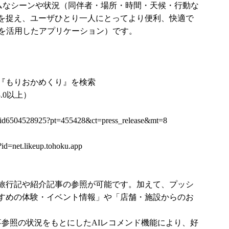
イムなシーンや状況（同伴者・場所・時間・天候・行動な
を捉え、ユーザひとり一人にとってより便利、快適で
Iを活用したアプリケーション）です。
Playで『もりおかめくり』を検索
13.0以上）
ore/id6504528925?pt=455428&ct=press_release&mt=8
s?id=net.likeup.tohoku.app
旅行記や紹介記事の参照が可能です。加えて、プッシ
すめの体験・イベント情報」や「店舗・施設からのお
事参照の状況をもとにしたAIレコメンド機能により、好