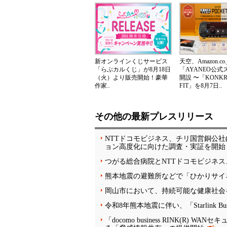
新オンラインくじサービス
天空、Amazon.co.
「らぶカルくじ」が8月18日
「AYANEO公式
（火）より販売開始！豪華
開設 〜「KONKR 
作家..
FIT」を8月7日..
その他の最新プレスリリース
NTTドコモビジネス、チリ国営銅公社(C
ョン高度化に向けた調査・実証を開始
つがる総合病院とNTTドコモビジネ
熊本地震の避難所などで「ひかりサイ
岡山市において、持続可能な健康社会を
令和8年熊本地震に伴い、「Starlink 
「docomo business RINK(