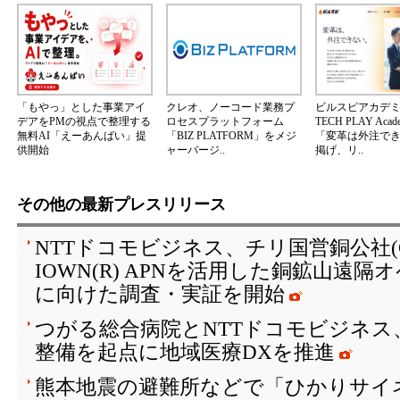
「もやっ」とした事業アイ
クレオ、ノーコード業務プ
ビルスピアカデ
デアをPMの視点で整理する
ロセスプラットフォーム
TECH PLAY Aca
無料AI「えーあんばい」提
「BIZ PLATFORM」をメジ
「変革は外注で
供開始
ャーバージ..
掲げ、リ..
その他の最新プレスリリース
NTTドコモビジネス、チリ国営銅公社(C
IOWN(R) APNを活用した銅鉱山遠
に向けた調査・実証を開始
つがる総合病院とNTTドコモビジネス
整備を起点に地域医療DXを推進
熊本地震の避難所などで「ひかりサイ