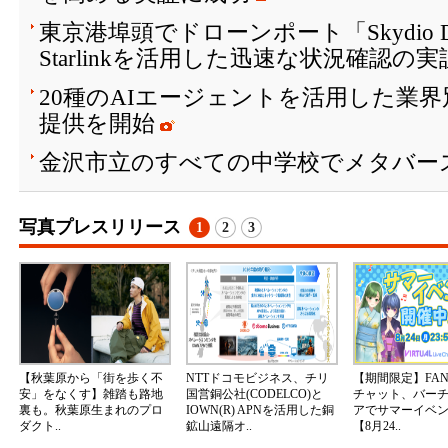
東京港埠頭でドローンポート「Skydio Doc
Starlinkを活用した迅速な状況確認の
20種のAIエージェントを活用した業
提供を開始
金沢市立のすべての中学校でメタバー
写真プレスリリース
1
2
3
【秋葉原から「街を歩く不
NTTドコモビジネス、チリ
【期間限定】FA
安」をなくす】雑踏も路地
国営銅公社(CODELCO)と
チャット、バー
裏も。秋葉原生まれのプロ
IOWN(R) APNを活用した銅
アでサマーイベ
ダクト..
鉱山遠隔オ..
【8月24..