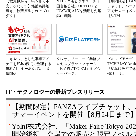
【秋葉原から「街を歩く不
NTTドコモビジネス、チリ
【期間限定】FA
安」をなくす】雑踏も路地
国営銅公社(CODELCO)と
チャット、バー
裏も。秋葉原生まれのプロ
IOWN(R) APNを活用した銅
アでサマーイベ
ダクト..
鉱山遠隔オ..
【8月24..
「もやっ」とした事業アイ
クレオ、ノーコード業務プ
ビルスピアカデ
デアをPMの視点で整理する
ロセスプラットフォーム
TECH PLAY Aca
無料AI「えーあんばい」提
「BIZ PLATFORM」をメジ
「変革は外注で
供開始
ャーバージ..
掲げ、リ..
IT・テクノロジーの最新プレスリリース
【期間限定】FANZAライブチャット
サマーイベントを開催【8月24日まで
Yolni株式会社、「Maker Faire Toky
開始後初、会場での販売と限定ノベル