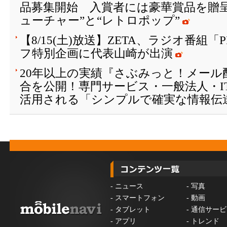
品募集開始 入賞者には豪華賞品を贈
ューチャー”と“レトロポップ”
【8/15(土)放送】ZETA、ラジオ番組「
フ特別企画に代表山崎が出演
20年以上の実績『さぶみっと！メール
合を公開！専門サービス・一般法人・I
活用される「シンプルで確実な情報伝
-
ニュース
-
写真
-
スマートフォン
-
動画
-
タブレット
-
通信サービ
-
アプリ
-
トレンド