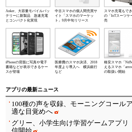
Anker、大容量モバイルバッ
中古スマホの個人間売買サ
スマホ充電もで
テリーに新製品 急速充電
イト「スマホのマーケッ
の「IoTスーツ
とコンパクト化実現
ト」9月中旬リリース
売
iPhoneの背面に写真や電子
医療費のスマホ決済、2018
格安スマホ「Nif
書籍などが表示できるケー
年度より導入へ 横浜銀行
えるスマホ「arrow
スが登場
など
の取扱い開始
アプリの最新ニュース
100種の声を収録、モーニングコールア
適な目覚めへ
グリー、小学生向け学習ゲームアプリ「SH
信開始