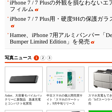
iPhone 7 / 7 Plusの外観を損な
フィルム
iPhone 7 / 7 Plus用・硬度9Hの保
Hamee、iPhone 7用アルミバンパー「Deff製
Bumper Limited Edition」を発売
写真ニュース
1
2
3
Anker、大容量モバイルバッ
中古スマホの個人間売買サ
スマホ充電もで
テリーに新製品 急速充電
イト「スマホのマーケッ
の「IoTスーツ
とコンパクト化実現
ト」9月中旬リリース
売