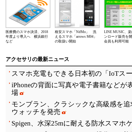
医療費のスマホ決済、2018
格安スマホ「NifMo」 洗
LINE MUSIC
年度より導入へ 横浜銀行
えるスマホ「arrows M04」
ンロード販売を
など
の取扱い開始
会員も利用可能
アクセサリの最新ニュース
スマホ充電もできる日本初の「IoTス
iPhoneの背面に写真や電子書籍など
場
モンブラン、クラシックな高級感を追
ウォッチを発売
Spigen、水深25mに耐える防水スマホ