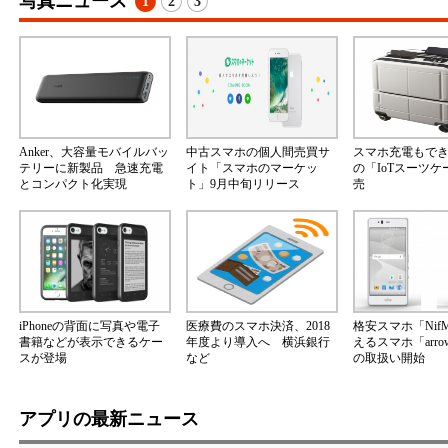
写真ニュース
1
2
3
Anker、大容量モバイルバッ
中古スマホの個人間売買サ
スマホ充電もで
テリーに新製品 急速充電
イト「スマホのマーケッ
の「IoTスーツ
とコンパクト化実現
ト」9月中旬リリース
売
iPhoneの背面に写真や電子
医療費のスマホ決済、2018
格安スマホ「Nif
書籍などが表示できるケー
年度より導入へ 横浜銀行
えるスマホ「arrow
スが登場
など
の取扱い開始
アプリの最新ニュース