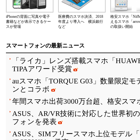
iPhoneの背面に写真や電子
医療費のスマホ決済、2018
格安スマホ「Nif
書籍などが表示できるケー
年度より導入へ 横浜銀行
えるスマホ「arrow
スが登場
など
の取扱い開始
スマートフォンの最新ニュース
「ライカ」レンズ搭載スマホ「HUAWEI P10
TIPAアワード受賞
auスマホ「TORQUE G03」数量限
ンとコラボ
年間スマホ出荷3000万台超、格安スマ
ASUS、AR/VR技術に対応した世界初
フォンを発表
ASUS、SIMフリースマホ上位モデル「ZenF