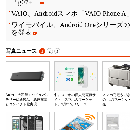
「g07+」
VAIO、Androidスマホ「VAIO Phone
ワイモバイル、Android Oneシリーズ
を発表
写真ニュース
1
2
3
Anker、大容量モバイルバッ
中古スマホの個人間売買サ
スマホ充電もで
テリーに新製品 急速充電
イト「スマホのマーケッ
の「IoTスーツ
とコンパクト化実現
ト」9月中旬リリース
売