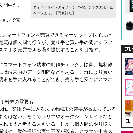
公開中だ。
ティザーサイトのイメージ（写真: ジラフのホーム
ページより）
【写真詳細】
ションで安
中古スマートフォンを売買できるマーケットプレイスだ。
売買は個人間で行うが、売り手と買い手の間にジラフ
スマホを売買できる場を提供することを目指す。
にスマートフォン端末の動作チェック、除菌、無料修
には端末内のデータ削除などがある。これにより買い
端末を手に入れることができ、売り手も安全にスマホ
マホ端末の需要も
つれ、安価で手に入るスマホ端末の需要が高まっている
多くはない。そこでフリマやオークションサイトなど
日..
入れようと考える人もいる。しかし個人間のやり取り
漏洩や、動作保証の面で不安が残る。スママで中古ス