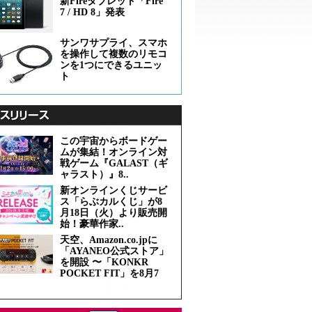
新Fireタブレット「Fire
7 / HD 8」発表
サンワサプライ、スマホ
を操作して複数のリモコ
ンを1つにできるユニッ
ト
この宇宙からボードゲー
ムが集結！オンライン対
戦ゲーム『GALAST（ギ
ャラスト）』8..
新オンラインくじサービ
ス「らぶカルくじ」が8
月18日（火）より販売開
始！豪華作家..
天空、Amazon.co.jpに
「AYANEO公式ストア」
を開設 〜「KONKR
POCKET FIT」を8月7