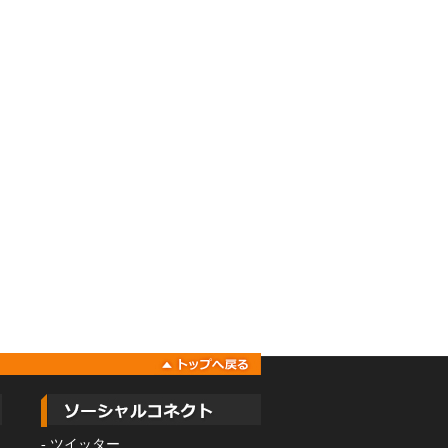
-
ツイッター