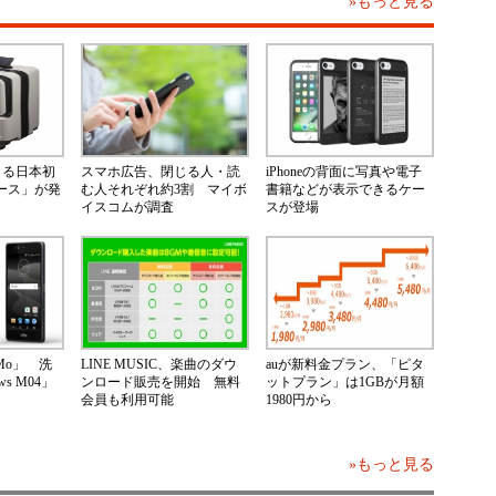
»もっと見る
きる日本初
スマホ広告、閉じる人・読
iPhoneの背面に写真や電子
ケース」が発
む人それぞれ約3割 マイボ
書籍などが表示できるケー
イスコムが調査
スが登場
Mo」 洗
LINE MUSIC、楽曲のダウ
auが新料金プラン、「ピタ
s M04」
ンロード販売を開始 無料
ットプラン」は1GBが月額
会員も利用可能
1980円から
»もっと見る