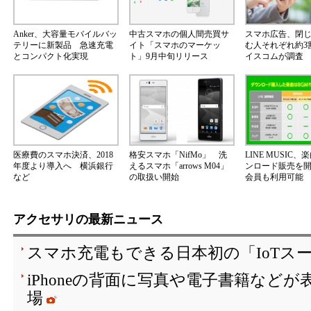
Anker、大容量モバイルバッ
中古スマホの個人間売買サ
スマホ広告、閉
テリーに新製品 急速充電
イト「スマホのマーケッ
む人それぞれ約3
とコンパクト化実現
ト」9月中旬リリース
イスコムが調査
医療費のスマホ決済、2018
格安スマホ「NifMo」 洗
LINE MUSIC
年度より導入へ 横浜銀行
えるスマホ「arrows M04」
ンロード販売を
など
の取扱い開始
会員も利用可能
アクセサリの最新ニュース
スマホ充電もできる日本初の「IoTス
iPhoneの背面に写真や電子書籍など
場