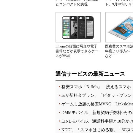
とコンパクト化実現
ト」9月中旬リリ
iPhoneの背面に写真や電子
医療費のスマホ決済
書籍などが表示できるケー
年度より導入へ
スが登場
など
通信サービスの最新ニュース
格安スマホ「NifMo」 洗えるスマホ「a
auが新料金プラン、「ピタットプラン」
ゲームし放題の格安MVNO「LinksM
DMMモバイル、新規契約手数料0円の
LINEモバイル、通話料半額と10分か
KDDI、「スマホはじめる割」「3G