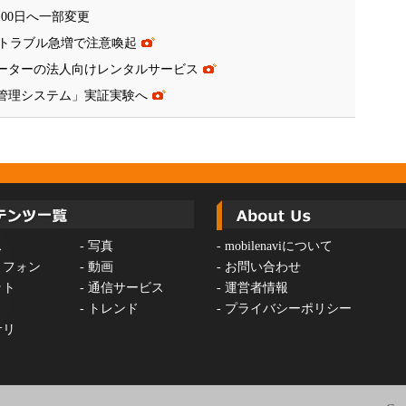
00日へ一部変更
トラブル急増で注意喚起
iルーターの法人向けレンタルサービス
運航管理システム」実証実験へ
ス
-
写真
-
mobilenaviについて
トフォン
-
動画
-
お問い合わせ
ット
-
通信サービス
-
運営者情報
-
トレンド
-
プライバシーポリシー
サリ