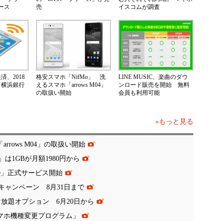
ース
売
イスコムが調査
、2018
格安スマホ「NifMo」 洗
LINE MUSIC、楽曲のダウ
 横浜銀行
えるスマホ「arrows M04」
ンロード販売を開始 無料
の取扱い開始
会員も利用可能
»もっと見る
rrows M04」の取扱い開始
は1GBが月額1980円から
ate」正式サービス開始
キャンペーン 8月31日まで
け放題オプション 6月20日から
スマホ機種変更プログラム」