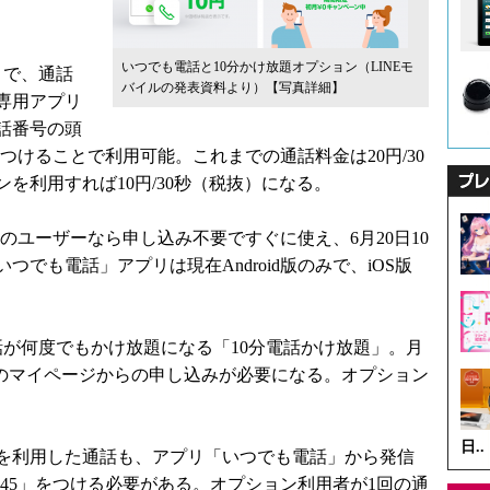
いつでも電話と10分かけ放題オプション（LINEモ
とで、通話
バイルの発表資料より）
【写真詳細】
専用アプリ
話番号の頭
」をつけることで利用可能。これまでの通話料金は20円/30
を利用すれば10円/30秒（税抜）になる。
のユーザーなら申し込み不要ですぐに使え、6月20日10
でも電話」アプリは現在Android版のみで、iOS版
話が何度でもかけ放題になる「10分電話かけ放題」。月
イルのマイページからの申し込みが必要になる。オプション
日..
を利用した通話も、アプリ「いつでも電話」から発信
5-45」をつける必要がある。オプション利用者が1回の通