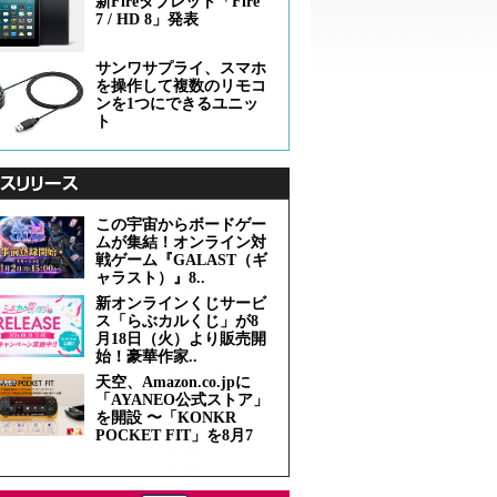
新Fireタブレット「Fire
7 / HD 8」発表
サンワサプライ、スマホ
を操作して複数のリモコ
ンを1つにできるユニッ
ト
この宇宙からボードゲー
ムが集結！オンライン対
戦ゲーム『GALAST（ギ
ャラスト）』8..
新オンラインくじサービ
ス「らぶカルくじ」が8
月18日（火）より販売開
始！豪華作家..
天空、Amazon.co.jpに
「AYANEO公式ストア」
を開設 〜「KONKR
POCKET FIT」を8月7