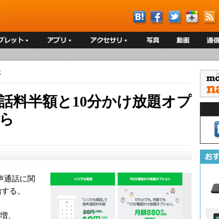
事
通話料半額と10分かけ放題オプ
から
声通話に関
始する。
急増、