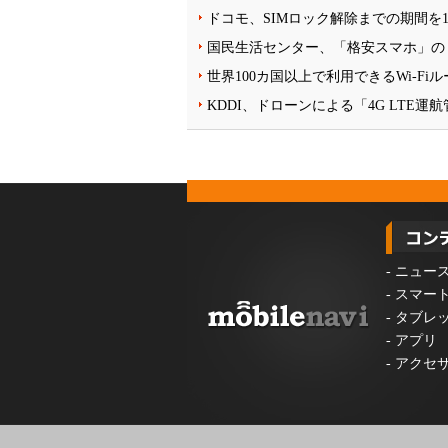
ドコモ、SIMロック解除までの期間を1
国民生活センター、「格安スマホ」の
世界100カ国以上で利用できるWi-F
KDDI、ドローンによる「4G LTE
-
ニュー
-
スマー
-
タブレ
-
アプリ
-
アクセ