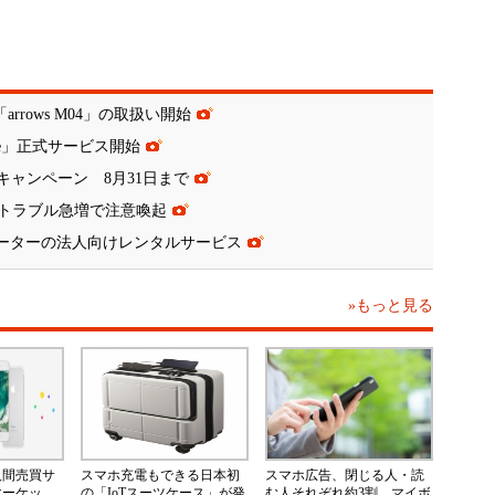
rrows M04」の取扱い開始
ate」正式サービス開始
キャンペーン 8月31日まで
トラブル急増で注意喚起
iルーターの法人向けレンタルサービス
»もっと見る
人間売買サ
スマホ充電もできる日本初
スマホ広告、閉じる人・読
マーケッ
の「IoTスーツケース」が発
む人それぞれ約3割 マイボ