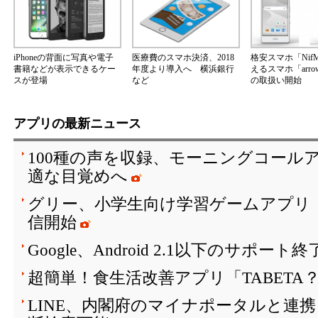
iPhoneの背面に写真や電子
医療費のスマホ決済、2018
格安スマホ「Nif
書籍などが表示できるケー
年度より導入へ 横浜銀行
えるスマホ「arrow
スが登場
など
の取扱い開始
アプリの最新ニュース
100種の声を収録、モーニングコールア
適な目覚めへ
グリー、小学生向け学習ゲームアプリ「SH
信開始
Google、Android 2.1以下のサポート
超簡単！食生活改善アプリ「TABETA
LINE、内閣府のマイナポータルと連