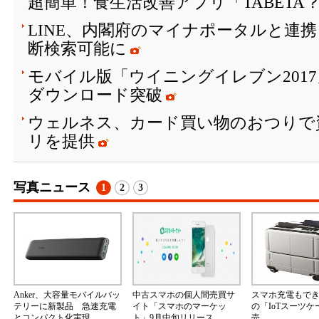
超簡単！食生活改善アプリ「TABETA
LINE、内閣府のマイナポータルと連
断検索可能に
モバイル版「ウイニングイレブン2017
ダウンロード突破
ウェルネス、カード買い物のおつりで
リを提供
写真ニュース
1
2
3
Anker、大容量モバイルバッ
中古スマホの個人間売買サ
スマホ充電もで
テリーに新製品 急速充電
イト「スマホのマーケッ
の「IoTスーツ
とコンパクト化実現
ト」9月中旬リリース
売