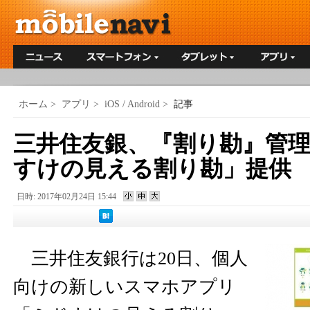
ホーム
>
アプリ
>
iOS / Android
>
記事
三井住友銀、『割り勘』管
すけの見える割り勘」提供
日時: 2017年02月24日 15:44
三井住友銀行は20日、個人
向けの新しいスマホアプリ