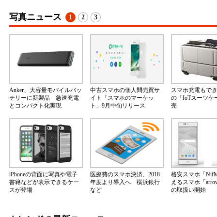
写真ニュース
1
2
3
Anker、大容量モバイルバッ
中古スマホの個人間売買サ
スマホ充電もで
テリーに新製品 急速充電
イト「スマホのマーケッ
の「IoTスーツ
とコンパクト化実現
ト」9月中旬リリース
売
iPhoneの背面に写真や電子
医療費のスマホ決済、2018
格安スマホ「Nif
書籍などが表示できるケー
年度より導入へ 横浜銀行
えるスマホ「arrow
スが登場
など
の取扱い開始