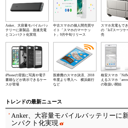
Anker、大容量モバイルバッ
中古スマホの個人間売買サ
スマホ充電もで
テリーに新製品 急速充電
イト「スマホのマーケッ
の「IoTスーツ
とコンパクト化実現
ト」9月中旬リリース
売
iPhoneの背面に写真や電子
医療費のスマホ決済、2018
格安スマホ「Nif
書籍などが表示できるケー
年度より導入へ 横浜銀行
えるスマホ「arrow
スが登場
など
の取扱い開始
トレンドの最新ニュース
Anker、大容量モバイルバッテリーに
ンパクト化実現