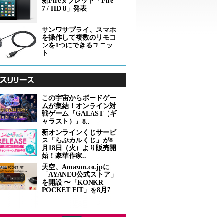
新Fireタブレット「Fire
7 / HD 8」発表
サンワサプライ、スマホ
を操作して複数のリモコ
ンを1つにできるユニッ
ト
この宇宙からボードゲー
ムが集結！オンライン対
戦ゲーム『GALAST（ギ
ャラスト）』8..
新オンラインくじサービ
ス「らぶカルくじ」が8
月18日（火）より販売開
始！豪華作家..
天空、Amazon.co.jpに
「AYANEO公式ストア」
を開設 〜「KONKR
POCKET FIT」を8月7