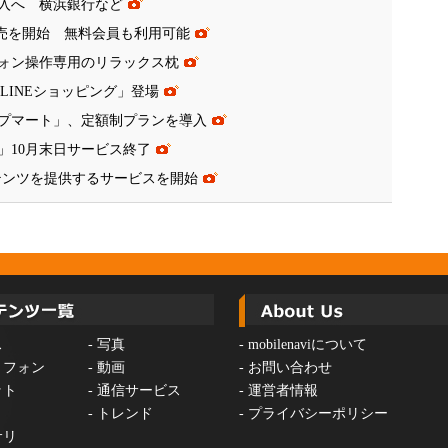
導入へ 横浜銀行など
ド販売を開始 無料会員も利用可能
ォン操作専用のリラックス枕
「LINEショッピング」登場
プマート」、定額制プランを導入
」10月末日サービス終了
ンテンツを提供するサービスを開始
ス
-
写真
-
mobilenaviについて
トフォン
-
動画
-
お問い合わせ
ット
-
通信サービス
-
運営者情報
-
トレンド
-
プライバシーポリシー
サリ