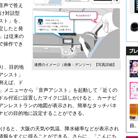
音声で答え
向け対話型
スト」を、
決定したと発
O」は従来の
で操作でき
連携のイメージ（画像：デンソー）
【写真詳細】
より、目的地
アシスト」
例えば、ド
iO」メニューから「音声アシスト」を起動して「近くの
ドル付近に設置したマイクに話しかけると、カーナビ
アンレストランの地図が表示され、簡単なタッチパネ
ナビの目的地に設定することができる。
日..
けると、大阪の天気や気温、降水確率などが表示され
情報をすぐに得ることができる。さらに、「こんにち