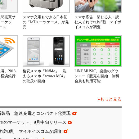
人間売買サ
スマホ充電もできる日本初
スマホ広告、閉じる人・読
マーケッ
の「IoTスーツケース」が発
む人それぞれ約3割 マイボ
ース
売
イスコムが調査
、2018
格安スマホ「NifMo」 洗
LINE MUSIC、楽曲のダウ
 横浜銀行
えるスマホ「arrows M04」
ンロード販売を開始 無料
の取扱い開始
会員も利用可能
»もっと見る
に新製品 急速充電とコンパクト化実現
ホのマーケット」9月中旬リリース
れ約3割 マイボイスコムが調査