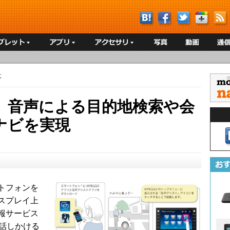
事
、音声による目的地検索や会
ナビを実現
トフォンを
スプレイ上
報サービス
、話しかける