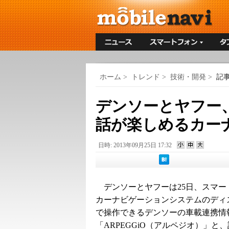
ホーム
>
トレンド
>
技術・開発
>
記
デンソーとヤフー
話が楽しめるカー
日時: 2013年09月25日 17:32
デンソーとヤフーは25日、スマー
カーナビゲーションシステムのディ
で操作できるデンソーの車載連携情
「ARPEGGiO（アルペジオ）」と