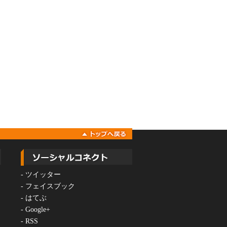
-
ツイッター
-
フェイスブック
-
はてぶ
-
Google+
-
RSS