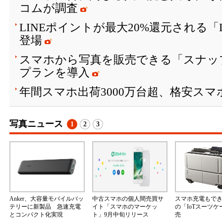
コムが調査
LINEポイントが最大20%還元される「
登場
スマホから写真を販売できる「スナッ
プランを導入
年間スマホ出荷3000万台超、格安スマ
写真ニュース
1
2
3
Anker、大容量モバイルバッ
中古スマホの個人間売買サ
スマホ充電もで
テリーに新製品 急速充電
イト「スマホのマーケッ
の「IoTスーツ
とコンパクト化実現
ト」9月中旬リリース
売