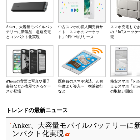
Anker、大容量モバイルバッ
中古スマホの個人間売買サ
スマホ充電もで
テリーに新製品 急速充電
イト「スマホのマーケッ
の「IoTスーツ
とコンパクト化実現
ト」9月中旬リリース
売
iPhoneの背面に写真や電子
医療費のスマホ決済、2018
格安スマホ「Nif
書籍などが表示できるケー
年度より導入へ 横浜銀行
えるスマホ「arrow
スが登場
など
の取扱い開始
トレンドの最新ニュース
Anker、大容量モバイルバッテリーに
ンパクト化実現