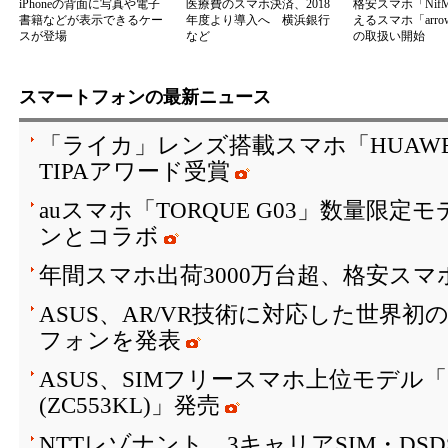
iPhoneの背面に写真や電子
医療費のスマホ決済、2018
格安スマホ「Nif
書籍などが表示できるケー
年度より導入へ 横浜銀行
えるスマホ「arrow
スが登場
など
の取扱い開始
スマートフォンの最新ニュース
「ライカ」レンズ搭載スマホ「HUAWEI P10
TIPAアワード受賞
auスマホ「TORQUE G03」数量限
ンとコラボ
年間スマホ出荷3000万台超、格安スマ
ASUS、AR/VR技術に対応した世界初
フォンを発表
ASUS、SIMフリースマホ上位モデル「ZenF
(ZC553KL)」発売
NTTレゾナント、3キャリアSIM・DS