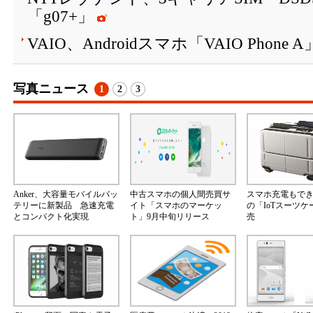
「g07+」
VAIO、Androidスマホ「VAIO Phone
写真ニュース
1
2
3
Anker、大容量モバイルバッ
中古スマホの個人間売買サ
スマホ充電もで
テリーに新製品 急速充電
イト「スマホのマーケッ
の「IoTスーツ
とコンパクト化実現
ト」9月中旬リリース
売