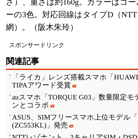
さ）、重さは約160g。カラーはゴー
ーの3色。対応回線はタイプD（NTTド
網）。（阪木朱玲）
スポンサードリンク
関連記事
「ライカ」レンズ搭載スマホ「HUAWEI P10
TIPAアワード受賞
auスマホ「TORQUE G03」数量限
ンとコラボ
ASUS、SIMフリースマホ上位モデル「ZenF
(ZC553KL)」発売
NTTレゾナント、3キャリアSIM・DS