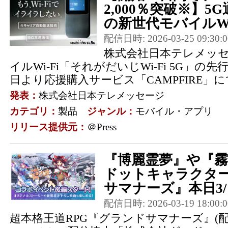
2,000％突破※】5
の新世代モバイルWi-
配信日時: 2026-03-25 09:30:0
株式会社日本テレメッ
イルWi-Fi「それがだいじWi-Fi 5G」の先
日より応援購入サービス「CAMPFIRE」
発表：
株式会社日本テレメッセージ
カテゴリ：
製品
ジャンル：
モバイル・アプリ
リリース提供元：
＠Press
『博麗霊夢』や『
ドットキャラクタ
サマナーズ』本日3/19
配信日時: 2026-03-19 18:00:0
超本格王道RPG『グランドサマナーズ』(