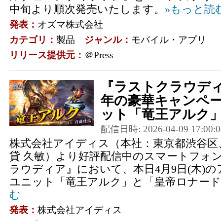
中旬より順次発売いたします。
»もっと読
発表：
オズマ株式会社
カテゴリ：
製品
ジャンル：
モバイル・アプリ
リリース提供元：
＠Press
『ラストクラウディ
年の豪華キャンペ
ット「竜王アルク」＆
配信日時: 2026-04-09 17:00:0
株式会社アイディス（本社：東京都渋谷区
貸 久敏）より好評配信中のスマートフォン
ラウディア』において、本日4月9日(木)
ユニット「竜王アルク」と「皇帝ロナード」
む
発表：
株式会社アイディス