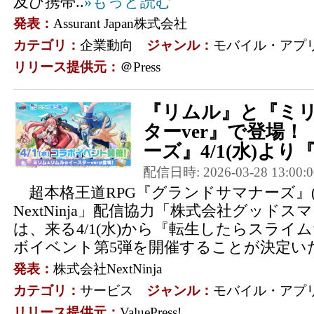
及び携帯..
»もっと読む
発表：
Assurant Japan株式会社
カテゴリ：
企業動向
ジャンル：
モバイル・アプ
リリース提供元：
＠Press
『リムル』と『ミ
ターver』で登場
ーズ』4/1(水)より『
配信日時: 2026-03-28 13:00:0
超本格王道RPG『グランドサマナーズ』
NextNinja」配信協力「株式会社グッドス
は、来る4/1(水)から『転生したらスライ
ボイベント第5弾を開催することが決定いた
発表：
株式会社NextNinja
カテゴリ：
サービス
ジャンル：
モバイル・アプ
リリース提供元：
ValuePress!