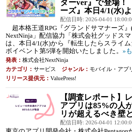
ターver』で登場
ーズ』本日4/1(水)よ
配信日時: 2026-04-01 18:00:0
超本格王道RPG『グランドサマナーズ』
NextNinja」配信協力「株式会社グッドス
は、本日4/1(水)から『転生したらスライ
ボイベント第5弾を開始いたしました。
»
発表：
株式会社NextNinja
カテゴリ：
サービス
ジャンル：
モバイル・アプ
リリース提供元：
ValuePress!
【調査レポート】レ
アプリは85%の人
リが超えるべき壁
配信日時: 2026-04-01 12:00:0
東京のアプリ開発会社・株式会社Pentagon