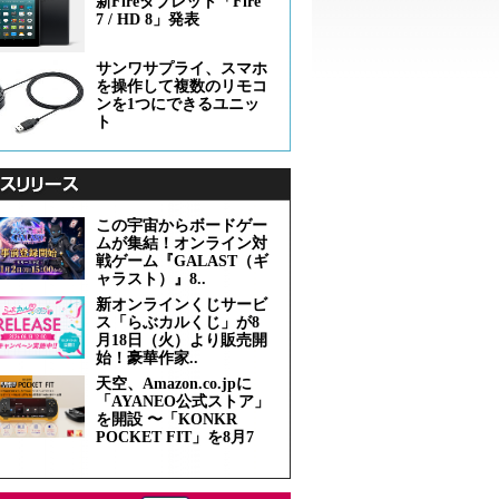
新Fireタブレット「Fire
7 / HD 8」発表
サンワサプライ、スマホ
を操作して複数のリモコ
ンを1つにできるユニッ
ト
この宇宙からボードゲー
ムが集結！オンライン対
戦ゲーム『GALAST（ギ
ャラスト）』8..
新オンラインくじサービ
ス「らぶカルくじ」が8
月18日（火）より販売開
始！豪華作家..
天空、Amazon.co.jpに
「AYANEO公式ストア」
を開設 〜「KONKR
POCKET FIT」を8月7