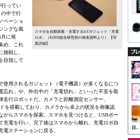
が行ってい
トの中で行
ノベーショ
ジングな風
スマホを自動探索・充電するIoTガジェット「充電
5月に発
ロボ」（KDDI総合研究所の発表資料より）
【写
真詳細】
集め、これ
に挑戦し、
を目指して
で使用されるガジェット（電子機器）が多くなるにつ
電忘れ」や、外出中の「充電切れ」といった不安を取
律走行ロボットだ。カメラと距離測定センサー、
マイコンボードを搭載しており、カメラから卓上の状況を画像認
ながらスマホを探索。スマホを見つけると、USBポー
て充電を行い、完了後はスマホから離れ、充電ロボ自
日..
充電ステーションに戻る。