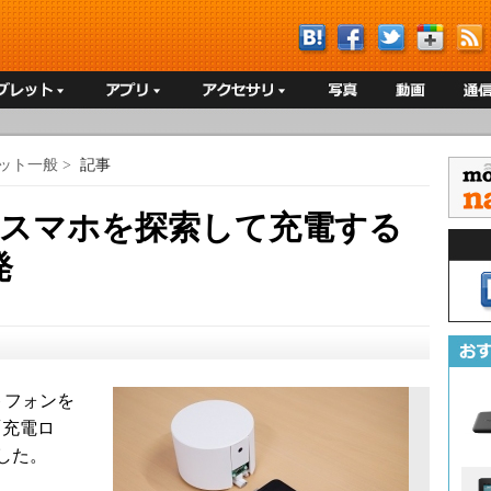
ット一般
>
記事
でスマホを探索して充電する
発
トフォンを
「充電ロ
した。