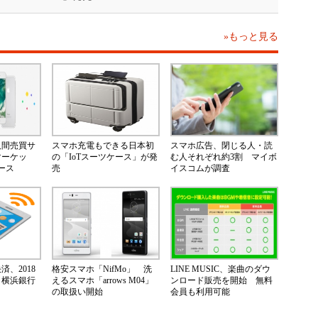
»もっと見る
人間売買サ
スマホ充電もできる日本初
スマホ広告、閉じる人・読
マーケッ
の「IoTスーツケース」が発
む人それぞれ約3割 マイボ
ース
売
イスコムが調査
、2018
格安スマホ「NifMo」 洗
LINE MUSIC、楽曲のダウ
 横浜銀行
えるスマホ「arrows M04」
ンロード販売を開始 無料
の取扱い開始
会員も利用可能