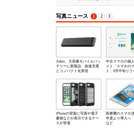
写真ニュース
1
2
3
Anker、大容量モバイルバッ
中古スマホの個
テリーに新製品 急速充電
イト「スマホの
とコンパクト化実現
ト」9月中旬リリ
iPhoneの背面に写真や電子
医療費のスマホ決済
書籍などが表示できるケー
年度より導入へ
スが登場
など