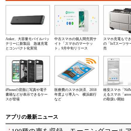
Anker、大容量モバイルバッ
中古スマホの個人間売買サ
スマホ充電もで
テリーに新製品 急速充電
イト「スマホのマーケッ
の「IoTスーツ
とコンパクト化実現
ト」9月中旬リリース
売
iPhoneの背面に写真や電子
医療費のスマホ決済、2018
格安スマホ「Nif
書籍などが表示できるケー
年度より導入へ 横浜銀行
えるスマホ「arrow
スが登場
など
の取扱い開始
アプリの最新ニュース