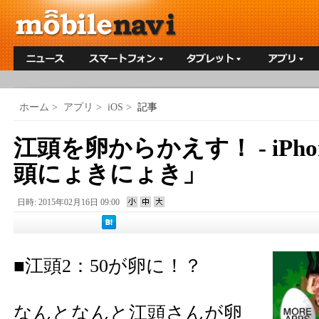
ホーム
>
アプリ
>
iOS
>
記事
江頭を卵からかえす！ - iPho
頭にょきにょき」
日時: 2015年02月16日 09:00
■江頭2：50が卵に！？
なんとなんと江頭さんが卵