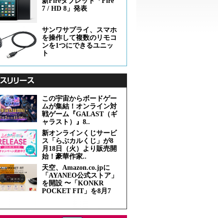
新Fireタブレット「Fire
7 / HD 8」発表
サンワサプライ、スマホ
を操作して複数のリモコ
ンを1つにできるユニッ
ト
この宇宙からボードゲー
ムが集結！オンライン対
戦ゲーム『GALAST（ギ
ャラスト）』8..
新オンラインくじサービ
ス「らぶカルくじ」が8
月18日（火）より販売開
始！豪華作家..
天空、Amazon.co.jpに
「AYANEO公式ストア」
を開設 〜「KONKR
POCKET FIT」を8月7