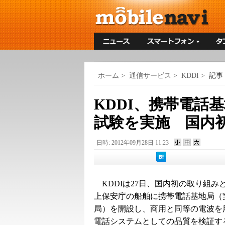
ホーム
>
通信サービス
>
KDDI
>
記事
KDDI、携帯電話
試験を実施 国内
日時: 2012年09月28日 11:23
KDDIは27日、国内初の取り組み
上保安庁の船舶に携帯電話基地局（
局）を開設し、商用と同等の電波を
電話システムとしての品質を検証す