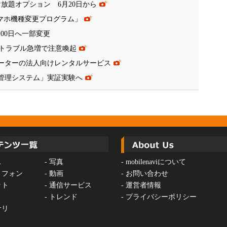
け放題オプション 6月20日から
スマホ機種変更プログラム」
00日へ一部変更
トラブル急増で注意喚起
iルーターの法人向けレンタルサービス
運航管理システム」実証実験へ
ス
-
写真
-
mobilenaviについて
トフォン
-
動画
-
お問い合わせ
ット
-
通信サービス
-
運営者情報
-
トレンド
-
プライバシーポリシー
サリ