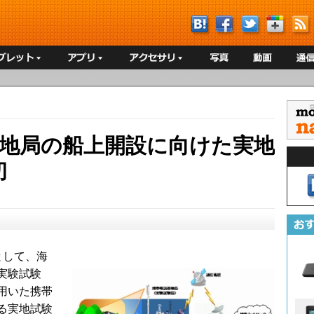
基地局の船上開設に向けた実地
初
として、海
実験試験
用いた携帯
る実地試験