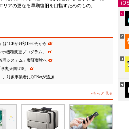
エリアの更なる早期復旧を目指すためのもの。
は1GBが月額1980円から
スマホ機種変更プログラム」
運航管理システム」実証実験へ
「学割天国U18」
」、対象事業者にQTNetが追加
»もっと見る