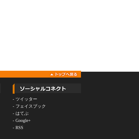
-
ツイッター
-
フェイスブック
-
はてぶ
-
Google+
-
RSS