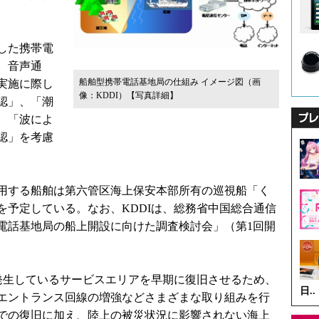
した携帯電
、音声通
船舶型携帯電話基地局の仕組み イメージ図（画
実施に際し
像：KDDI）
【写真詳細】
認」、「潮
、「波によ
認」を考慮
用する船舶は第六管区海上保安本部所有の巡視船「く
旬を予定している。なお、KDDIは、総務省中国総合通信
電話基地局の船上開設に向けた調査検討会」（第1回開
。
発生しているサービスエリアを早期に復旧させるため、
日..
エントランス回線の増強などさまざまな取り組みを行
での復旧に加え、陸上の被災状況に影響されない海上