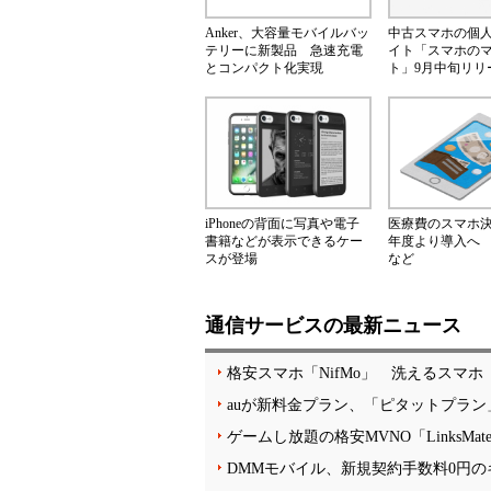
Anker、大容量モバイルバッ
中古スマホの個
テリーに新製品 急速充電
イト「スマホの
とコンパクト化実現
ト」9月中旬リリ
iPhoneの背面に写真や電子
医療費のスマホ決済
書籍などが表示できるケー
年度より導入へ
スが登場
など
通信サービスの最新ニュース
格安スマホ「NifMo」 洗えるスマホ「a
auが新料金プラン、「ピタットプラン」
ゲームし放題の格安MVNO「LinksM
DMMモバイル、新規契約手数料0円の