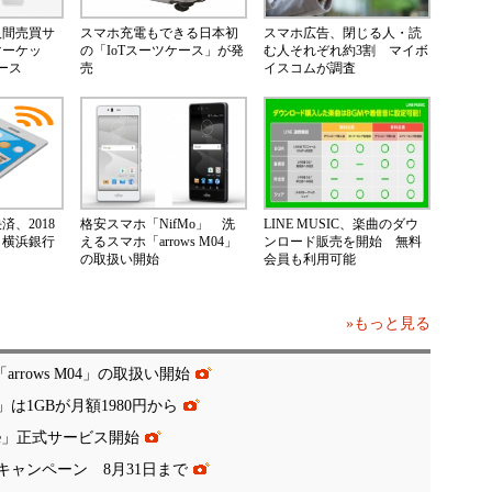
人間売買サ
スマホ充電もできる日本初
スマホ広告、閉じる人・読
マーケッ
の「IoTスーツケース」が発
む人それぞれ約3割 マイボ
ース
売
イスコムが調査
、2018
格安スマホ「NifMo」 洗
LINE MUSIC、楽曲のダウ
 横浜銀行
えるスマホ「arrows M04」
ンロード販売を開始 無料
の取扱い開始
会員も利用可能
»もっと見る
rrows M04」の取扱い開始
は1GBが月額1980円から
ate」正式サービス開始
キャンペーン 8月31日まで