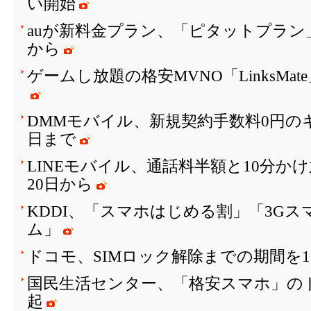
い開始
auが新料金プラン、「ピタットプラン」は
から
ゲームし放題の格安MVNO「LinksMa
DMMモバイル、新規契約手数料0円のキ
日まで
LINEモバイル、通話料半額と10分か
20日から
KDDI、「スマホはじめる割」「3G
ム」
ドコモ、SIMロック解除までの期間を1
国民生活センター、「格安スマホ」の
起