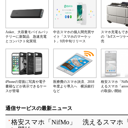
Anker、大容量モバイルバッ
中古スマホの個人間売買サ
スマホ充電もで
テリーに新製品 急速充電
イト「スマホのマーケッ
の「IoTスーツ
とコンパクト化実現
ト」9月中旬リリース
売
iPhoneの背面に写真や電子
医療費のスマホ決済、2018
格安スマホ「Nif
書籍などが表示できるケー
年度より導入へ 横浜銀行
えるスマホ「arrow
スが登場
など
の取扱い開始
通信サービスの最新ニュース
格安スマホ「NifMo」 洗えるスマホ「ar