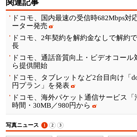
関連記事
ドコモ、国内最速の受信時682Mbps対応
ーター発売
ドコモ、2年契約を解約金なしで解約で
長
ドコモ、通話音質向上・ビデオコール対応
ら提供開始
ドコモ、タブレットなど2台目向け「docomo
円プラン」を発表
ドコモ、海外パケット通信サービス「海外
時間・30MB／980円から
写真ニュース
1
2
3