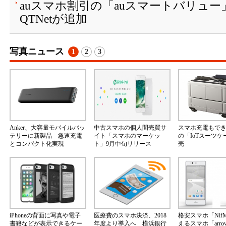
auスマホ割引の「auスマートバリュ
QTNetが追加
写真ニュース
1
2
3
Anker、大容量モバイルバッ
中古スマホの個人間売買サ
スマホ充電もで
テリーに新製品 急速充電
イト「スマホのマーケッ
の「IoTスーツ
とコンパクト化実現
ト」9月中旬リリース
売
iPhoneの背面に写真や電子
医療費のスマホ決済、2018
格安スマホ「Nif
書籍などが表示できるケー
年度より導入へ 横浜銀行
えるスマホ「arrow