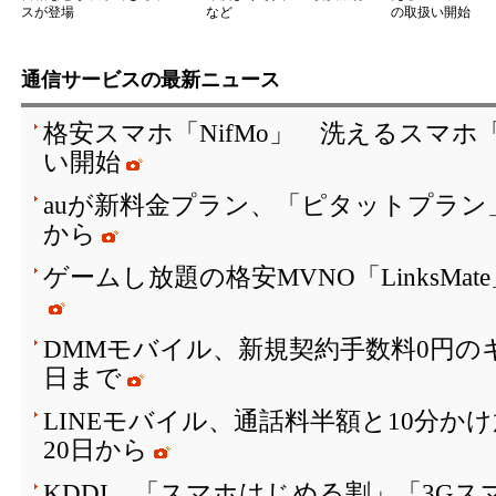
スが登場
など
の取扱い開始
通信サービスの最新ニュース
格安スマホ「NifMo」 洗えるスマホ「ar
い開始
auが新料金プラン、「ピタットプラン」は
から
ゲームし放題の格安MVNO「LinksMa
DMMモバイル、新規契約手数料0円のキ
日まで
LINEモバイル、通話料半額と10分か
20日から
KDDI、「スマホはじめる割」「3G