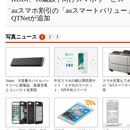
auスマホ割引の「auスマートバリュ
QTNetが追加
写真ニュース
1
2
3
Anker、大容量モバイルバッ
中古スマホの個人間売買サ
スマホ充電もで
テリーに新製品 急速充電
イト「スマホのマーケッ
の「IoTスーツ
とコンパクト化実現
ト」9月中旬リリース
売