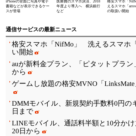
iPhoneの背面に写真や電子
医療費のスマホ決済、2018
格安スマホ「Nif
書籍などが表示できるケー
年度より導入へ 横浜銀行
えるスマホ「arrow
スが登場
など
の取扱い開始
通信サービスの最新ニュース
格安スマホ「NifMo」 洗えるスマホ「ar
い開始
auが新料金プラン、「ピタットプラン」は
から
ゲームし放題の格安MVNO「LinksMa
DMMモバイル、新規契約手数料0円のキ
日まで
LINEモバイル、通話料半額と10分か
20日から