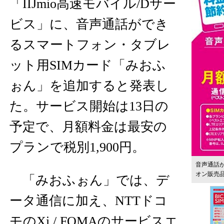
「IIJmio高速モバイル/Dサー
ビス」に、音声通話ができ
るスマートフォン・タブレ
ット用SIMカード「みおふ
ぉん」を追加すると発表し
た。サービス開始は13日の
予定で、月額料金は最安の
プランで税別1,900円。
音声通話が
オン販売
「みおふぉん」では、デ
ータ通信に加え、NTTドコ
モのXi / FOMAのサービスエ