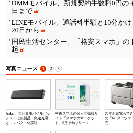
DMMモバイル、新規契約手数料0円のキ
日まで
LINEモバイル、通話料半額と10分か
20日から
国民生活センター、「格安スマホ」の
起
写真ニュース
1
2
3
Anker、大容量モバイルバッ
中古スマホの個人間売買サ
スマホ充電もで
テリーに新製品 急速充電
イト「スマホのマーケッ
の「IoTスーツ
とコンパクト化実現
ト」9月中旬リリース
売