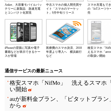
Anker、大容量モバイルバッ
中古スマホの個人間売買サ
スマホ充電もで
テリーに新製品 急速充電
イト「スマホのマーケッ
の「IoTスーツ
とコンパクト化実現
ト」9月中旬リリース
売
iPhoneの背面に写真や電子
医療費のスマホ決済、2018
格安スマホ「Nif
書籍などが表示できるケー
年度より導入へ 横浜銀行
えるスマホ「arrow
スが登場
など
の取扱い開始
通信サービスの最新ニュース
格安スマホ「NifMo」 洗えるスマホ「ar
い開始
auが新料金プラン、「ピタットプラン」は
から