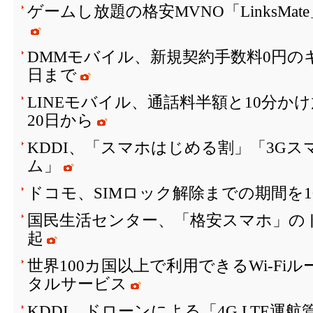
ゲームし放題の格安MVNO「LinksMa
DMMモバイル、新規契約手数料0円のキ
日まで
LINEモバイル、通話料半額と10分か
20日から
KDDI、「スマホはじめる割」「3G
ム」
ドコモ、SIMロック解除までの期間を1
国民生活センター、「格安スマホ」の
起
世界100カ国以上で利用できるWi-Fi
タルサービス
KDDI、ドローンによる「4G LTE運