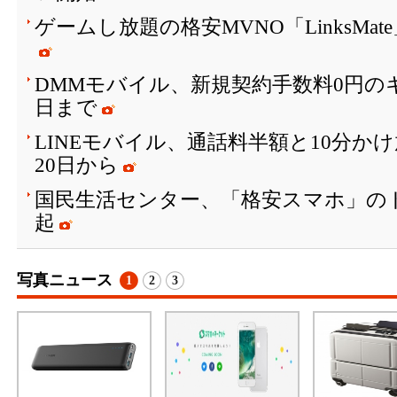
ゲームし放題の格安MVNO「LinksMa
DMMモバイル、新規契約手数料0円のキ
日まで
LINEモバイル、通話料半額と10分か
20日から
国民生活センター、「格安スマホ」の
起
写真ニュース
1
2
3