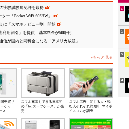
帯の実験試験局免許を取得
「Pocket WiFi 603HW」
えに「スマホデビュー割」開始
Fiに「長期利用割引」を提供―基本料金が500円引
通信が国内と同料金になる「アメリカ放題」
»もっと見る
人間売買サ
スマホ充電もできる日本初
スマホ広告、閉じる人・読
マーケッ
の「IoTスーツケース」が発
む人それぞれ約3割 マイボ
ース
売
イスコムが調査