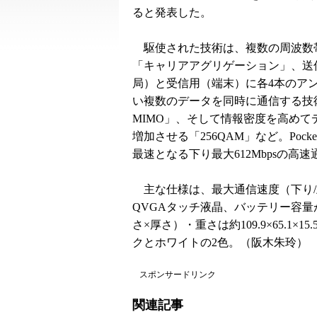
ると発表した。
駆使された技術は、複数の周波数
「キャリアアグリゲーション」、送
局）と受信用（端末）に各4本のア
い複数のデータを同時に通信する技術
MIMO」、そして情報密度を高めて
増加させる「256QAM」など。Pocket
最速となる下り最大612Mbpsの高
主な仕様は、最大通信速度（下り/上り）が
QVGAタッチ液晶、バッテリー容量が
さ×厚さ）・重さは約109.9×65.1
クとホワイトの2色。（阪木朱玲）
スポンサードリンク
関連記事