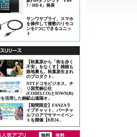
新Fireタブレット「Fire
7 / HD 8」発表
サンワサプライ、スマホ
を操作して複数のリモコ
ンを1つにできるユニッ
ト
【秋葉原から「街を歩く
不安」をなくす】雑踏も
路地裏も。秋葉原生まれ
のプロダクト..
NTTドコモビジネス、チ
リ国営銅公社
(CODELCO)とIOWN(R)
Nを活用した銅鉱山遠隔オ..
【期間限定】FANZAラ
イブチャット、バーチャ
ルフロアでサマーイベン
トを開催【8月24..
無料
有料