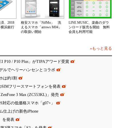
、2018
格安スマホ「NifMo」 洗
LINE MUSIC、楽曲のダウ
 横浜銀行
えるスマホ「arrows M04」
ンロード販売を開始 無料
の取扱い開始
会員も利用可能
»もっと見る
0 / P10 Plus」がTIPAアワード受賞
限定モデルでヘリーハンセンとコラボ
ホは約1割
初のSIMフリースマートフォンを発表
one 3 Max (ZC553KL)」発売
DS対応の低価格スマホ「g07+」
上げの新色iPhone
 A」を発表
ズの第3弾スマホ「S2」を発表