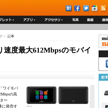
ク
>
記事
速度最大612Mbpsのモバイ
「ワイモバ
Mbpsの高
ーター
旬以降に発売す