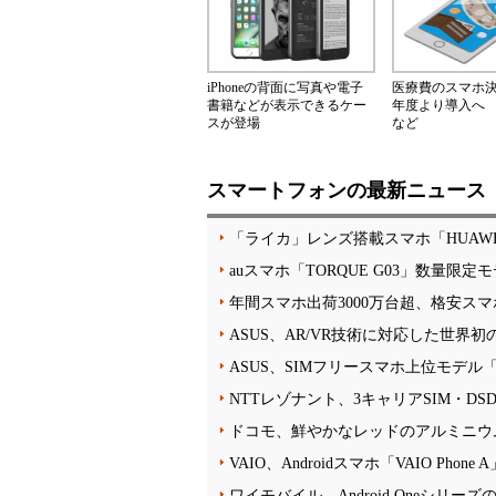
iPhoneの背面に写真や電子
医療費のスマホ決済
書籍などが表示できるケー
年度より導入へ
スが登場
など
スマートフォンの最新ニュース
「ライカ」レンズ搭載スマホ「HUAWEI P1
auスマホ「TORQUE G03」数量
年間スマホ出荷3000万台超、格安スマ
ASUS、AR/VR技術に対応した世界
ASUS、SIMフリースマホ上位モデル「ZenF
NTTレゾナント、3キャリアSIM・DS
ドコモ、鮮やかなレッドのアルミニウム仕
VAIO、Androidスマホ「VAIO Phone
ワイモバイル、Android Oneシリー