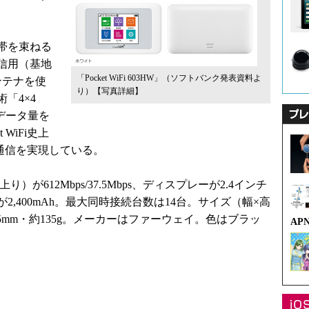
帯を束ねる
信用（基地
「Pocket WiFi 603HW」（ソフトバンク発表資料よ
ンテナを使
り）
【写真詳細】
「4×4
データ量を
 WiFi史上
速通信を実現している。
612Mbps/37.5Mbps、ディスプレーが2.4インチ
2,400mAh。最大同時接続台数は14台。サイズ（幅×高
×15.5mm・約135g。メーカーはファーウェイ。色はブラッ
AP