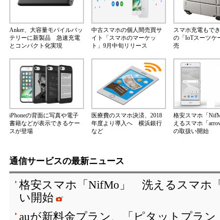
Anker、大容量モバイルバッ
中古スマホの個人間売買サ
スマホ充電もで
テリーに新製品 急速充電
イト「スマホのマーケッ
の「IoTスーツ
とコンパクト化実現
ト」9月中旬リリース
売
iPhoneの背面に写真や電子
医療費のスマホ決済、2018
格安スマホ「Nif
書籍などが表示できるケー
年度より導入へ 横浜銀行
えるスマホ「arrow
スが登場
など
の取扱い開始
通信サービスの最新ニュース
格安スマホ「NifMo」 洗えるスマホ「ar
い開始
auが新料金プラン、「ピタットプラン」は