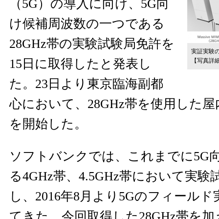
（5G）の導入に向け、5G向
け候補周波数の一つである
28GHz帯の実験試験局免許を
実証実験
15日に取得したと発表し
【写真詳
た。23日より東京臨海副都
心において、28GHz帯を使用した
を開始した。
ソフトバンクでは、これまでに5G
る4GHz帯、4.5GHz帯において実
し、2016年8月より5Gのフィール
てきた。今回取得した28GHz帯を加