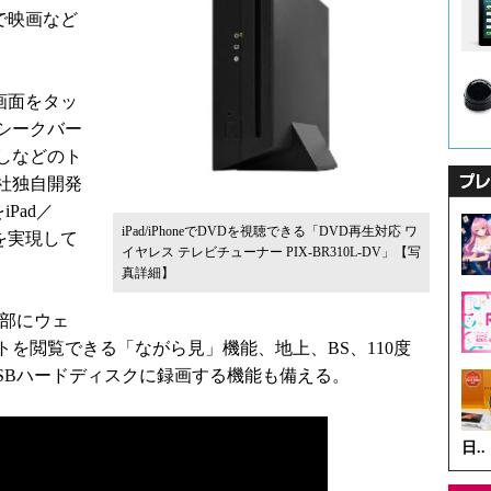
eで映画など
ー画面をタッ
シークバー
しなどのト
社独自開発
Pad／
iPad/iPhoneでDVDを視聴できる「DVD再生対応 ワ
生を実現して
イヤレス テレビチューナー PIX-BR310L-DV」
【写
真詳細】
部にウェ
を閲覧できる「ながら見」機能、地上、BS、110度
SBハードディスクに録画する機能も備える。
日..