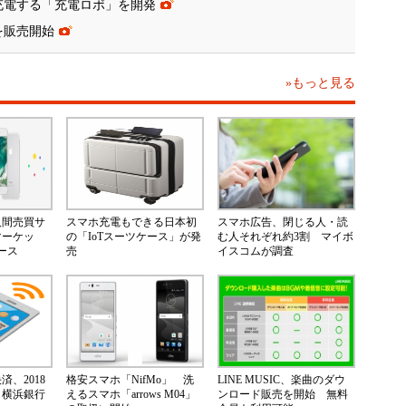
充電する「充電ロボ」を開発
」を販売開始
»もっと見る
人間売買サ
スマホ充電もできる日本初
スマホ広告、閉じる人・読
マーケッ
の「IoTスーツケース」が発
む人それぞれ約3割 マイボ
ース
売
イスコムが調査
、2018
格安スマホ「NifMo」 洗
LINE MUSIC、楽曲のダウ
 横浜銀行
えるスマホ「arrows M04」
ンロード販売を開始 無料