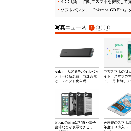
KDDI総研、自動でスマホを探索して
ソフトバンク、「Pokemon GO Plus
写真ニュース
1
2
3
Anker、大容量モバイルバッ
中古スマホの個
テリーに新製品 急速充電
イト「スマホの
とコンパクト化実現
ト」9月中旬リリ
iPhoneの背面に写真や電子
医療費のスマホ決済
書籍などが表示できるケー
年度より導入へ