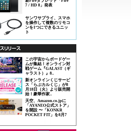
新Fireタブレット「Fire
7 / HD 8」発表
サンワサプライ、スマホ
を操作して複数のリモコ
ンを1つにできるユニッ
ト
この宇宙からボードゲー
ムが集結！オンライン対
戦ゲーム『GALAST（ギ
ャラスト）』8..
新オンラインくじサービ
ス「らぶカルくじ」が8
月18日（火）より販売開
始！豪華作家..
天空、Amazon.co.jpに
「AYANEO公式ストア」
を開設 〜「KONKR
POCKET FIT」を8月7