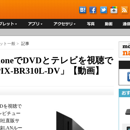
ット一般
>
記事
PhoneでDVDとテレビを視聴で
X-BR310L-DV」【動画】
DVDを視聴で
レビチュー
ら同社直販サ
線LANルー