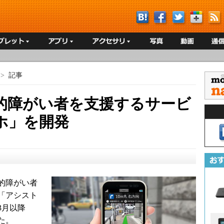
>
記事
的障がい者を支援するサービ
ホ」を開発
的障がい者
「アシスト
3月以降
た。