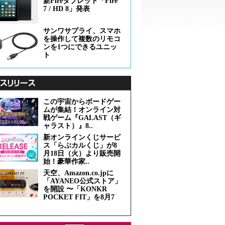
新Fireタブレット「Fire
7 / HD 8」発表
サンワサプライ、スマホ
を操作して複数のリモコ
ンを1つにできるユニッ
ト
この宇宙からボードゲー
ムが集結！オンライン対
戦ゲーム『GALAST（ギ
ャラスト）』8..
新オンラインくじサービ
ス「らぶカルくじ」が8
月18日（火）より販売開
始！豪華作家..
天空、Amazon.co.jpに
「AYANEO公式ストア」
を開設 〜「KONKR
POCKET FIT」を8月7