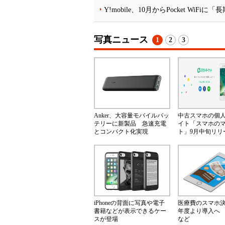
Y!mobile、10月からPocket Wi
写真ニュース
1
2
3
Anker、大容量モバイルバッ
中古スマホの個
テリーに新製品 急速充電
イト「スマホの
とコンパクト化実現
ト」9月中旬リリ
iPhoneの背面に写真や電子
医療費のスマホ決済
書籍などが表示できるケー
年度より導入へ
スが登場
など