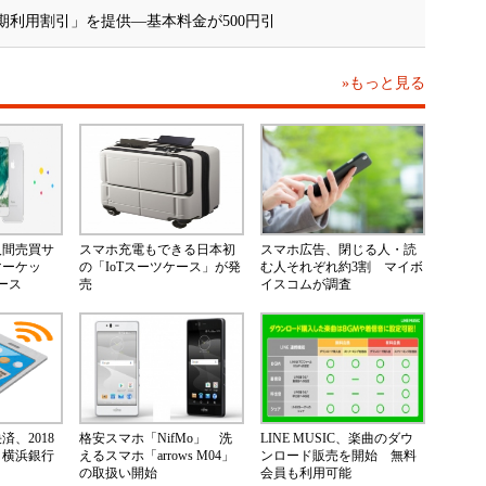
Fiに「長期利用割引」を提供―基本料金が500円引
»もっと見る
人間売買サ
スマホ充電もできる日本初
スマホ広告、閉じる人・読
マーケッ
の「IoTスーツケース」が発
む人それぞれ約3割 マイボ
ース
売
イスコムが調査
、2018
格安スマホ「NifMo」 洗
LINE MUSIC、楽曲のダウ
 横浜銀行
えるスマホ「arrows M04」
ンロード販売を開始 無料
の取扱い開始
会員も利用可能