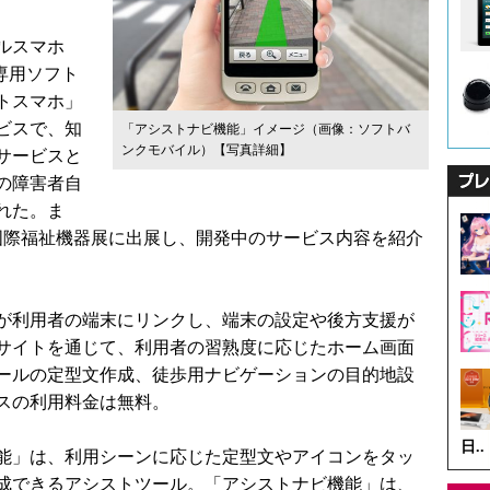
ルスマホ
）に専用ソフト
トスマホ」
ビスで、知
「アシストナビ機能」イメージ（画像：ソフトバ
ンクモバイル）
【写真詳細】
サービスと
度の障害者自
れた。ま
回国際福祉機器展に出展し、開発中のサービス内容を紹介
が利用者の端末にリンクし、端末の設定や後方支援が
サイトを通じて、利用者の習熟度に応じたホーム画面
ールの定型文作成、徒歩用ナビゲーションの目的地設
スの利用料金は無料。
日..
能」は、利用シーンに応じた定型文やアイコンをタッ
成できるアシストツール。「アシストナビ機能」は、